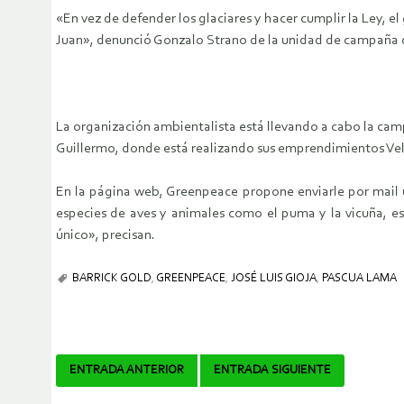
«En vez de defender los glaciares y hacer cumplir la Ley, e
Juan», denunció Gonzalo Strano de la unidad de campaña
La organización ambientalista está llevando a cabo la cam
Guillermo, donde está realizando sus emprendimientos Vela
En la página web, Greenpeace propone enviarle por mail 
especies de aves y animales como el puma y la vicuña, e
único», precisan.
BARRICK GOLD
,
GREENPEACE
,
JOSÉ LUIS GIOJA
,
PASCUA LAMA
Navegador
ENTRADA ANTERIOR
ENTRADA SIGUIENTE