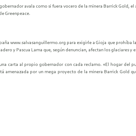
l gobernador avala como si fuera vocero de la minera Barrick Gold, e
 de Greenpeace.
paña www.salvasanguillermo.org para exigirle a Gioja que prohíba la
dero y Pascua Lama que, según denuncian, afectan los glaciares y el
una carta al propio gobernador con cada reclamo. «El hogar del pu
stá amenazada por un mega proyecto de la minera Barrick Gold que