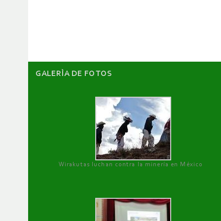
de
artículos
GALERÌA DE FOTOS
Wirakutas luchan contra la minería en México