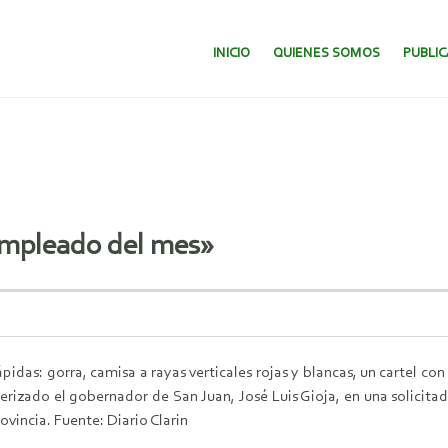
SALTAR AL CONTENIDO.
INICIO
QUIENES SOMOS
PUBLI
 empleado del mes»
pidas: gorra, camisa a rayas verticales rojas y blancas, un cartel co
erizado el gobernador de San Juan, José Luis Gioja, en una solicita
ovincia. Fuente: Diario Clarin