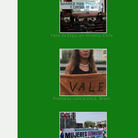
Valle de Elqui sin minería. Chile
Protestas contra VALE, Brasil