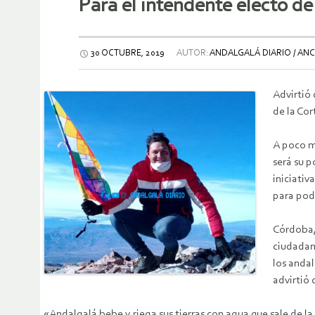
Para el intendente electo de
30 OCTUBRE, 2019
AUTOR:
ANDALGALÁ DIARIO / ANC
Advirtió 
de la Cor
A poco má
será su p
iniciativ
para pod
Córdoba,
ciudadaní
los andal
advirtió
«Andalgalá bebe y riega sus tierras con agua que sale de 