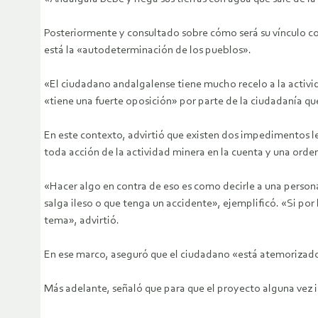
Posteriormente y consultado sobre cómo será su vínculo con
está la «autodeterminación de los pueblos».
«El ciudadano andalgalense tiene mucho recelo a la activi
«tiene una fuerte oposición» por parte de la ciudadanía qu
En este contexto, advirtió que existen dos impedimentos le
toda acción de la actividad minera en la cuenta y una ord
«Hacer algo en contra de eso es como decirle a una person
salga ileso o que tenga un accidente», ejemplificó. «Si por
tema», advirtió.
En ese marco, aseguró que el ciudadano «está atemorizado 
Más adelante, señaló que para que el proyecto alguna vez in