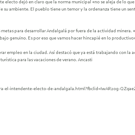
e electo dejó en claro que la norma municipal «no se aleja de lo que
de su ambiente. El pueblo tiene un temor y la ordenanza tiene un sen
us metas para desarrollar Andalgalá por fuera de la actividad minera
abajo genuino. Es por eso que vamos hacer hincapié en lo productivo
r empleo en la ciudad. Así destacó que ya está trabajando con la a
turística para las vacaciones de verano. Ancasti
ara-el-intendente-electo-de-andalgala.html?fbclid=IwAR2og-QZqae
o