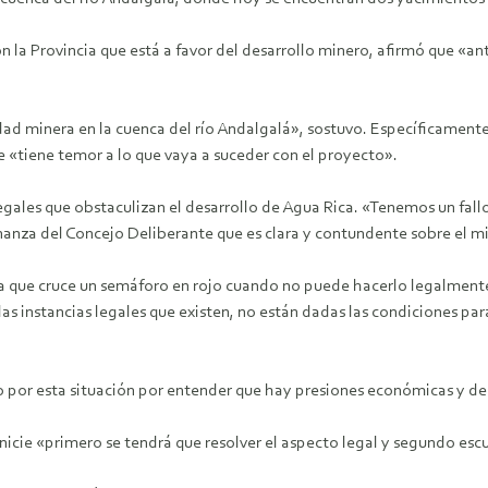
 la Provincia que está a favor del desarrollo minero, afirmó que «an
dad minera en la cuenca del río Andalgalá», sostuvo. Específicament
e «tiene temor a lo que vaya a suceder con el proyecto».
gales que obstaculizan el desarrollo de Agua Rica. «Tenemos un fall
enanza del Concejo Deliberante que es clara y contundente sobre el 
a que cruce un semáforo en rojo cuando no puede hacerlo legalmente
 las instancias legales que existen, no están dadas las condiciones p
por esta situación por entender que hay presiones económicas y de 
icie «primero se tendrá que resolver el aspecto legal y segundo escu