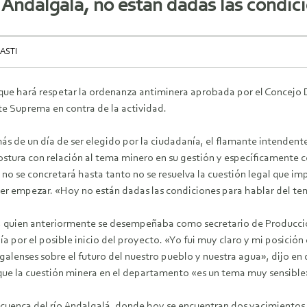
 Andalgalá, no están dadas las condici
ASTI
que hará respetar la ordenanza antiminera aprobada por el Concejo D
te Suprema en contra de la actividad.
s de un día de ser elegido por la ciudadanía, el flamante intendent
ostura con relación al tema minero en su gestión y específicamente c
a no se concretará hasta tanto no se resuelva la cuestión legal que im
er empezar. «Hoy no están dadas las condiciones para hablar del te
 quien anteriormente se desempeñaba como secretario de Producción
a por el posible inicio del proyecto. «Yo fui muy claro y mi posició
galenses sobre el futuro del nuestro pueblo y nuestra agua», dijo en
 que la cuestión minera en el departamento «es un tema muy sensible
la cuenca del río Andalgalá, donde hoy se encuentran dos yacimientos