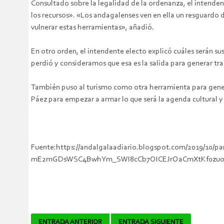
Consultado sobre la legalidad de la ordenanza, el intendent
los recursos». «Los andagalenses ven en ella un resguardo 
vulnerar estas herramientas», añadió.
En otro orden, el intendente electo explicó cuáles serán s
perdió y consideramos que esa es la salida para generar tr
También puso al turismo como otra herramienta para genera
Páez para empezar a armar lo que será la agenda cultural y 
Fuente:https://andalgalaadiario.blogspot.com/2019/10/p
mE2mGDsWSC4BwhYm_SWI8cCb7OICEJrOaCmXtKf0zu
ENTRADA ANTERIOR
ENTRADA SIGUIENTE