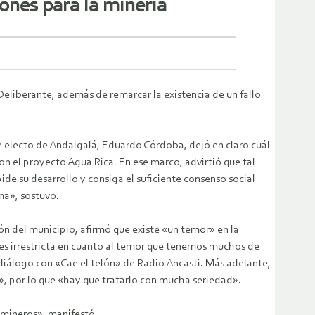
ones para la minería
eliberante, además de remarcar la existencia de un fallo
e electo de Andalgalá, Eduardo Córdoba, dejó en claro cuál
on el proyecto Agua Rica. En ese marco, advirtió que tal
pide su desarrollo y consiga el suficiente consenso social
ma», sostuvo.
 del municipio, afirmó que existe «un temor» en la
n es irrestricta en cuanto al temor que tenemos muchos de
 diálogo con «Cae el telón» de Radio Ancasti. Más adelante,
», por lo que «hay que tratarlo con mucha seriedad».
 mineros», manifestó.