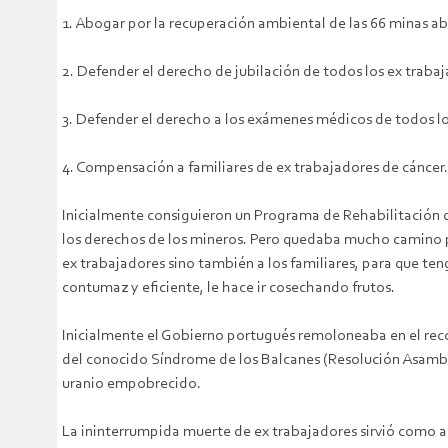
1. Abogar por la recuperación ambiental de las 66 minas 
2. Defender el derecho de jubilación de todos los ex trabaj
3. Defender el derecho a los exámenes médicos de todos lo
4. Compensación a familiares de ex trabajadores de cáncer.
Inicialmente consiguieron un Programa de Rehabilitación
los derechos de los mineros. Pero quedaba mucho camino po
ex trabajadores sino también a los familiares, para que t
contumaz y eficiente, le hace ir cosechando frutos.
Inicialmente el Gobierno portugués remoloneaba en el reco
del conocido Síndrome de los Balcanes (Resolución Asamblea
uranio empobrecido.
La ininterrumpida muerte de ex trabajadores sirvió como ac