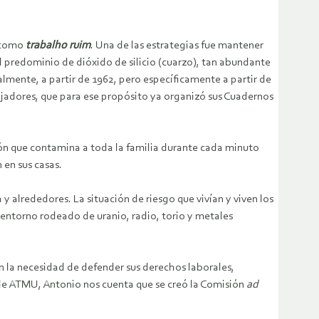
o como
trabalho ruim
. Una de las estrategias fue mantener
el predominio de dióxido de silicio (cuarzo), tan abundante
almente, a partir de 1962, pero específicamente a partir de
bajadores, que para ese propósito ya organizó sus Cuadernos
ión que contamina a toda la familia durante cada minuto
 en sus casas.
 alrededores. La situación de riesgo que vivían y viven los
n entorno rodeado de uranio, radio, torio y metales
con la necesidad de defender sus derechos laborales,
n de ATMU, Antonio nos cuenta que se creó la Comisión
ad