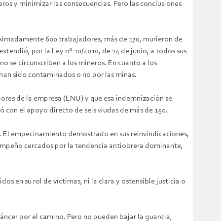
ros y minimizar las consecuencias. Pero las conclusiones
proximadamente 600 trabajadores, más de 170, murieron de
xtendió, por la Ley nº 10/2010, de 14 de junio, a todos sus
o se circunscriben a los mineros. En cuanto a los
 han sido contaminados o no por las minas.
dores de la empresa (ENU) y que esa indemnización se
ó con el apoyo directo de seis viudas de más de 150.
ros. El empecinamiento demostrado en sus reinvindicaciones,
su empeño cercados por la tendencia antiobrera dominante,
s en su rol de víctimas, ni la clara y ostensible justicia o
áncer por el camino. Pero no pueden bajar la guardia,