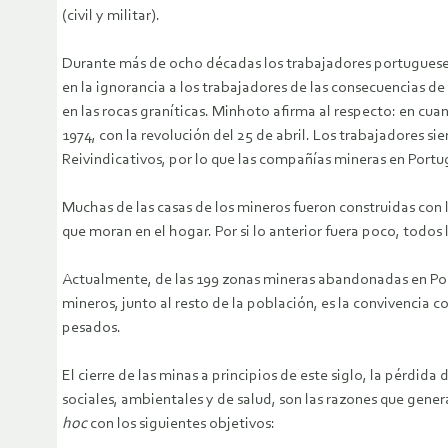
(civil y militar).
Durante más de ocho décadas los trabajadores portuguese
en la ignorancia a los trabajadores de las consecuencias de
en las rocas graníticas. Minhoto afirma al respecto: en cua
1974, con la revolución del 25 de abril. Los trabajadores 
Reivindicativos, por lo que las compañías mineras en Port
Muchas de las casas de los mineros fueron construidas con 
que moran en el hogar. Por si lo anterior fuera poco, todos
Actualmente, de las 199 zonas mineras abandonadas en Portu
mineros, junto al resto de la población, es la convivencia 
pesados.
El cierre de las minas a principios de este siglo, la pérdid
sociales, ambientales y de salud, son las razones que gene
hoc
con los siguientes objetivos: