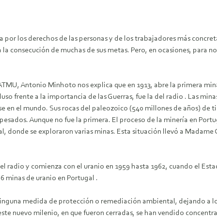
cha por los derechos de las personas y de los trabajadores más concr
la consecución de muchas de sus metas. Pero, en ocasiones, para no ir
 ATMU, Antonio Minhoto nos explica que en 1913, abre la primera mina
so frente a la importancia de las Guerras, fue la del radio . Las minas
se en el mundo. Sus rocas del paleozoico (540 millones de años) de t
pesados. Aunque no fue la primera. El proceso de la minería en Portu
, donde se exploraron varias minas. Esta situación llevó a Madame Cu
 el radio y comienza con el uranio en 1959 hasta 1962, cuando el Est
6 minas de uranio en Portugal .
inguna medida de protección o remediación ambiental, dejando a los
este nuevo milenio, en que fueron cerradas, se han vendido concent