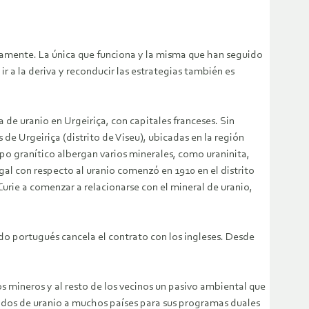
etamente. La única que funciona y la misma que han seguido
 a la deriva y reconducir las estrategias también es
 de uranio en Urgeiriça, con capitales franceses. Sin
 de Urgeiriça (distrito de Viseu), ubicadas en la región
ipo granítico albergan varios minerales, como uraninita,
gal con respecto al uranio comenzó en 1910 en el distrito
rie a comenzar a relacionarse con el mineral de uranio,
ado portugués cancela el contrato con los ingleses. Desde
 mineros y al resto de los vecinos un pasivo ambiental que
rados de uranio a muchos países para sus programas duales