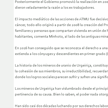
Posteriormente el Gobierno promovió la realización en 2003
dieron veladamente la razón a los ex trabajadores.
El impacto mediático de las acciones de ATMU fue decisivo
cáncer, todo ello originó a partir de 2008 la creación del 
familiares y personas que compartan vivienda en unión de h
habitantes, comenta Minhoto, al lado de las antiguas minas
En 2016 han conseguido que se reconozca el derecho a una 
extienda a los cónyuges y descendientes en primer grado (L
La historia de los mineros de uranio de Urgeiriça, constit
la cohesión de sus miembros, su irreductibilidad, recuerda
donde los logros sociales parecen sufrir y sufren una signifi
Los mineros de Urgeiriça han vislumbrado desde el principio 
pertinencia de su causa. Bien lo saben, el poder nada otor
Han sido casi dos décadas luchando por sus derechos labor