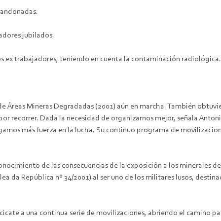
abandonadas.
adores jubilados.
s ex trabajadores, teniendo en cuenta la contaminación radiológica.
 de Áreas Mineras Degradadas (2001) aún en marcha. También obtuvi
r recorrer. Dada la necesidad de organizarnos mejor, señala Antoni
engamos más fuerza en la lucha. Su continuo programa de movilizacio
nocimiento de las consecuencias de la exposición a los minerales de
 da República nº 34/2001) al ser uno de los militares lusos, destinad
icate a una continua serie de movilizaciones, abriendo el camino par