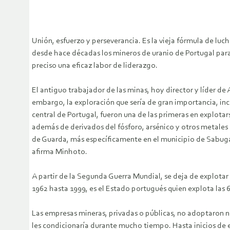
Unión, esfuerzo y perseverancia. Es la vieja fórmula de lu
desde hace décadas los mineros de uranio de Portugal para 
preciso una eficaz labor de liderazgo.
El antiguo trabajador de las minas, hoy director y líder de
embargo, la exploración que sería de gran importancia, inclu
central de Portugal, fueron una de las primeras en explotar
además de derivados del fósforo, arsénico y otros metales 
de Guarda, más específicamente en el municipio de Sabugal
afirma Minhoto.
A partir de la Segunda Guerra Mundial, se deja de explotar
1962 hasta 1999, es el Estado portugués quien explota las 6
Las empresas mineras, privadas o públicas, no adoptaron n
les condicionaría durante mucho tiempo. Hasta inicios de 