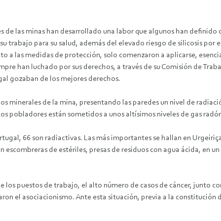
s de las minas han desarrollado una labor que algunos han definid
 su trabajo para su salud, además del elevado riesgo de silicosis por 
nto a las medidas de protección, solo comenzaron a aplicarse, esenci
siempre han luchado por sus derechos, a través de su Comisión de Tra
ugal gozaban de los mejores derechos.
los minerales de la mina, presentando las paredes un nivel de radiac
 los pobladores están sometidos a unos altísimos niveles de gas radón
gal, 66 son radiactivas. Las más importantes se hallan en Urgeiriça y
con escombreras de estériles, presas de residuos con agua ácida, en u
a de los puestos de trabajo, el alto número de casos de cáncer, junto 
raron el asociacionismo. Ante esta situación, previa a la constitució