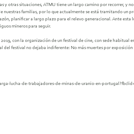
 y otras situaciones, ATMU tiene un largo camino por recorrer, y n
 nuestras familias, por lo que actualmente se está tramitando un pr
 razón, planificar a largo plazo para el relevo generacional. Ante est
iguos mineros para seguir.
2019, con la organización de un festival de cine, con sede habitual en
del festival no dejaba indiferente: No más muertes por exposición a 
larga-lucha-de-trabajadores-de-minas-de-uranio-en-portugal?fbc