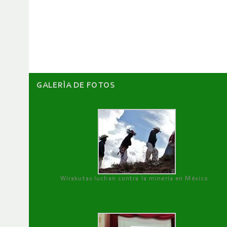
de
artículos
GALERÌA DE FOTOS
Wirakutas luchan contra la minería en México