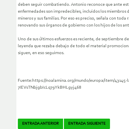
deben seguir combatiendo. Antonio reconoce que ante estas
enfermedades son impredecibles, incluidos los miembros de
mineros y sus familias. Por eso es preciso, señala con toda
renovando sus órganos de gobierno con los hijos de los ant
Uno de sus últimos esfuerzos es reciente, de septiembre de 
leyenda que rezaba debajo de todo el material promocional 
siguen, en eso seguimos.
Fuente:https://noalamina.org/mundo/europa/item/43145-
7IEVsTNbjgbIcLq79YkBHLgyj468
Navegador
ENTRADA ANTERIOR
ENTRADA SIGUIENTE