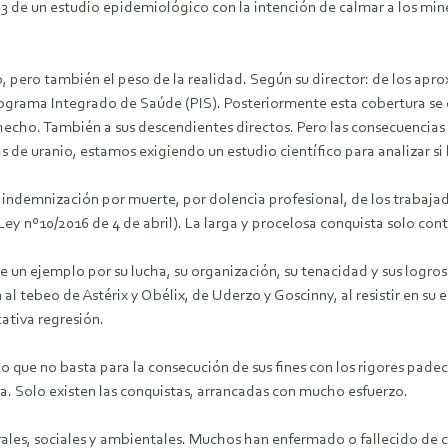
 de un estudio epidemiológico con la intención de calmar a los mine
, pero también el peso de la realidad. Según su director: de los a
Programa Integrado de Saúde (PIS). Posteriormente esta cobertura se e
echo. También a sus descendientes directos. Pero las consecuencias n
 de uranio, estamos exigiendo un estudio científico para analizar si
indemnización por muerte, por dolencia profesional, de los trabaja
ey nº10/2016 de 4 de abril). La larga y procelosa conquista solo cont
uye un ejemplo por su lucha, su organización, su tenacidad y sus log
n al tebeo de Astérix y Obélix, de Uderzo y Goscinny, al resistir en 
cativa regresión.
que no basta para la consecución de sus fines con los rigores padecido
ga. Solo existen las conquistas, arrancadas con mucho esfuerzo.
ales, sociales y ambientales. Muchos han enfermado o fallecido de c