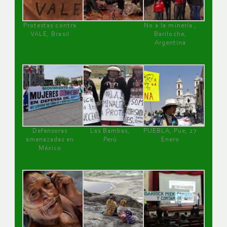
Protestas contra
No a la minería ,
VALE, Brasil
Bariloche,
Argentina
Defensoras
Las Bambas,
PUEBLA, Pue, 27
amenazadas en
Perú
Enero
México