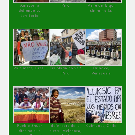
Amazonía
Perú
Valle del Elqui
defiende su
sin minería.
territorio
Vale mata, Brasil
Tía María no va !
Orinoco,
Perú
Venezuela
Pueblo Shuar
defensora de la
Caimanes, Chile
dice no a la
tierra, Melchora,