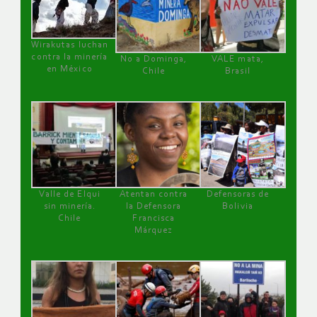
Wirakutas luchan
contra la minería
No a Dominga,
VALE mata,
en México
Chile
Brasil
Valle de Elqui
Atentan contra
Defensoras de
sin minería.
la Defensora
Bolivia
Chile
Francisca
Márquez