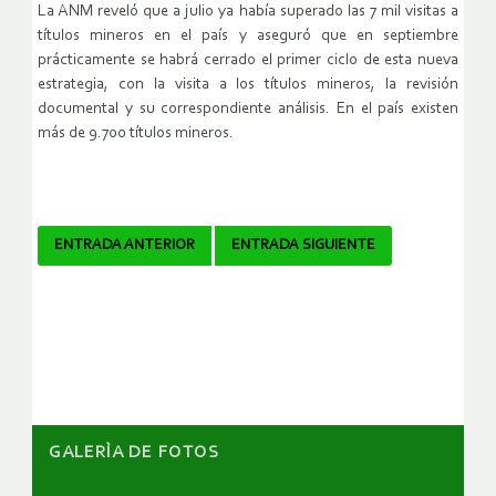
La ANM reveló que a julio ya había superado las 7 mil visitas a
títulos mineros en el país y aseguró que en septiembre
prácticamente se habrá cerrado el primer ciclo de esta nueva
estrategia, con la visita a los títulos mineros, la revisión
documental y su correspondiente análisis. En el país existen
más de 9.700 títulos mineros.
Navegador
ENTRADA ANTERIOR
ENTRADA SIGUIENTE
de
artículos
GALERÌA DE FOTOS