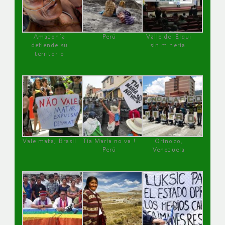
Amazonía
Perú
Valle del Elqui
defiende su
sin minería.
territorio
Vale mata, Brasil
Tía María no va !
Orinoco,
Perú
Venezuela