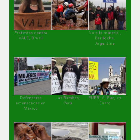
Protestas contra
No a la minería ,
VALE, Brasil
Bariloche,
Argentina
Defensoras
Las Bambas,
PUEBLA, Pue, 27
amenazadas en
Perú
Enero
México