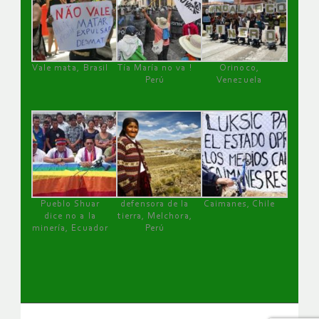
Vale mata, Brasil
Tía María no va !
Orinoco,
Perú
Venezuela
Pueblo Shuar
defensora de la
Caimanes, Chile
dice no a la
tierra, Melchora,
minería, Ecuador
Perú