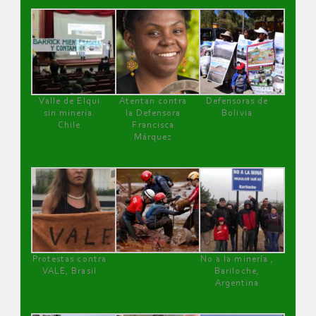
Valle de Elqui
Atentan contra
Defensoras de
sin minería.
la Defensora
Bolivia
Chile
Francisca
Márquez
Protestas contra
No a la minería ,
VALE, Brasil
Bariloche,
Argentina