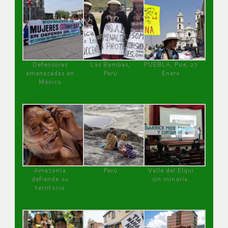
Defensoras
Las Bambas,
PUEBLA, Pue, 27
amenazadas en
Perú
Enero
México
Amazonía
Perú
Valle del Elqui
defiende su
sin minería.
territorio