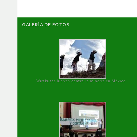
GALERÌA DE FOTOS
Wirakutas luchan contra la minería en México