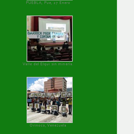
PUEBLA, Pue, 27 Enero
Valle del Elqui sin minería.
Orinoco, Venezuela