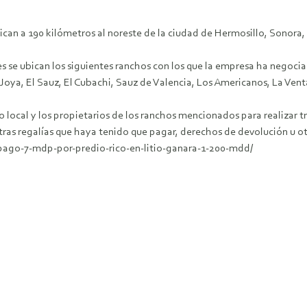
can a 190 kilómetros al noreste de la ciudad de Hermosillo, Sonora, y
 se ubican los siguientes ranchos con los que la empresa ha negociad
a Joya, El Sauz, El Cubachi, Sauz de Valencia, Los Americanos, La Vent
 local y los propietarios de los ranchos mencionados para realizar 
otras regalías que haya tenido que pagar, derechos de devolución u o
ago-7-mdp-por-predio-rico-en-litio-ganara-1-200-mdd/