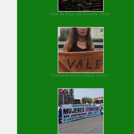
Valle de Elqui sin minería. Chile
Protestas contra VALE, Brasil