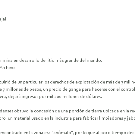
ajal
 mina en desarrollo de litio más grande del mundo.
 Archivo
rió de un particular los derechos de explotación de más de 3 mil he
illones de pesos, un precio de ganga para hacerse con el control d
ra, dejará ingresos por mil 200 millones de dólares.
idenses obtuvo la concesión de una porción de tierra ubicada en la r
ro, un material usado en la industria para fabricar limpiadores y jab
o encontrado en la zona era “anómalo”, por lo que al poco tiempo dec