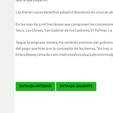
que la que pagaron.
Las tierras cuyos derechos adquirió Bacanora en 2010 se ubi
En las más de 3 mil hectáreas que componen las concesiones
Seco, Las Chivas, San Gabriel de los Castores, El Palmar, L
Según la empresa minera, ha recibido permiso del gobierno
del pago que hizo por la concesión de las tierras, “no hay 
https://www.jornada.com.mx/notas/2021/04/11/economia/p
Navegador
ENTRADA ANTERIOR
ENTRADA SIGUIENTE
de
artículos