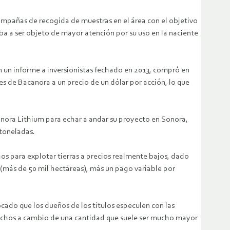
campañas de recogida de muestras en el área con el objetivo
ba a ser objeto de mayor atención por su uso en la naciente
n un informe a inversionistas fechado en 2013, compró en
es de Bacanora a un precio de un dólar por acción, lo que
canora Lithium para echar a andar su proyecto en Sonora,
 toneladas.
hos para explotar tierras a precios realmente bajos, dado
0 (más de 50 mil hectáreas), más un pago variable por
ado que los dueños de los títulos especulen con las
erechos a cambio de una cantidad que suele ser mucho mayor