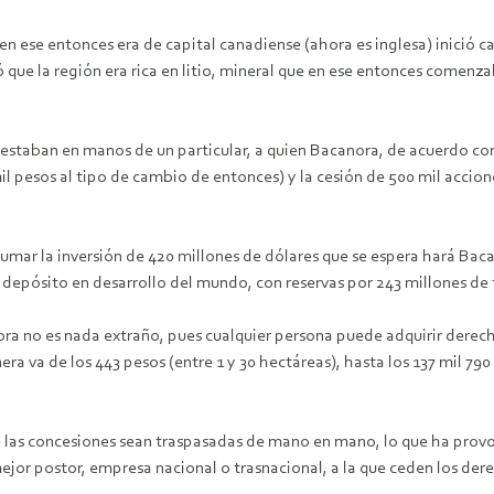
n ese entonces era de capital canadiense (ahora es inglesa) inició 
 que la región era rica en litio, mineral que en ese entonces comenza
s estaban en manos de un particular, a quien Bacanora, de acuerdo co
il pesos al tipo de cambio de entonces) y la cesión de 500 mil accion
sumar la inversión de 420 millones de dólares que se espera hará Ba
depósito en desarrollo del mundo, con reservas por 243 millones de
nora no es nada extraño, pues cualquier persona puede adquirir derec
era va de los 443 pesos (entre 1 y 30 hectáreas), hasta los 137 mil 79
 las concesiones sean traspasadas de mano en mano, lo que ha provoc
ejor postor, empresa nacional o trasnacional, a la que ceden los d