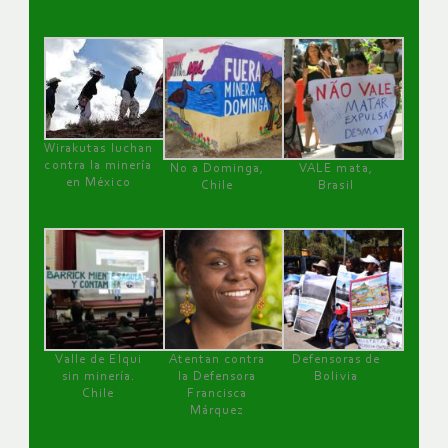
Wirakutas luchan
contra la minería
No a Dominga,
VALE mata,
en México
Chile
Brasil
Valle de Elqui
Atentan contra
Defensoras de
sin minería.
la Defensora
Bolivia
Chile
Francisca
Márquez