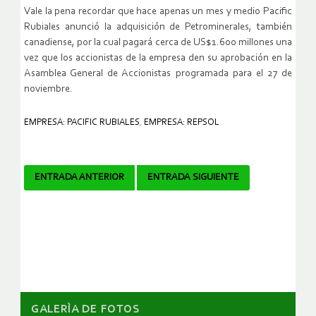
Vale la pena recordar que hace apenas un mes y medio Pacific
Rubiales anunció la adquisición de Petrominerales, también
canadiense, por la cual pagará cerca de US$1.600 millones una
vez que los accionistas de la empresa den su aprobación en la
Asamblea General de Accionistas programada para el 27 de
noviembre.
EMPRESA: PACIFIC RUBIALES
,
EMPRESA: REPSOL
Navegador
ENTRADA ANTERIOR
ENTRADA SIGUIENTE
de
artículos
GALERÌA DE FOTOS