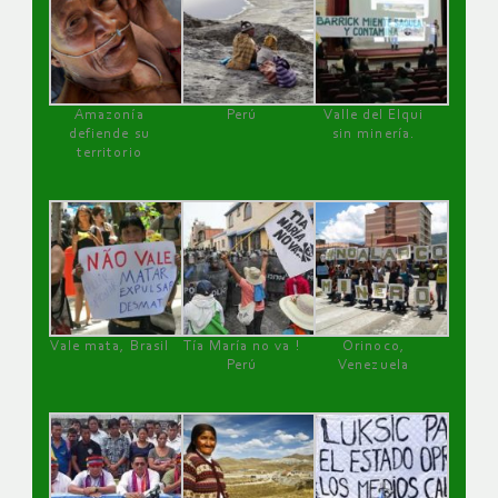
Amazonía
Perú
Valle del Elqui
defiende su
sin minería.
territorio
Vale mata, Brasil
Tía María no va !
Orinoco,
Perú
Venezuela