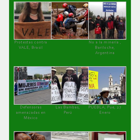
Protestas contra
No a la minería ,
VALE, Brasil
Bariloche,
Argentina
Defensoras
Las Bambas,
PUEBLA, Pue, 27
amenazadas en
Perú
Enero
México