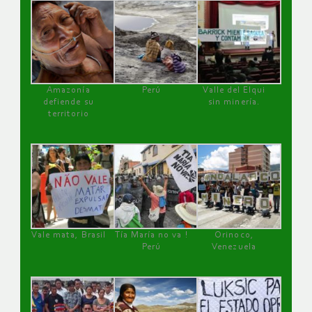
Amazonía
Perú
Valle del Elqui
defiende su
sin minería.
territorio
Vale mata, Brasil
Tía María no va !
Orinoco,
Perú
Venezuela