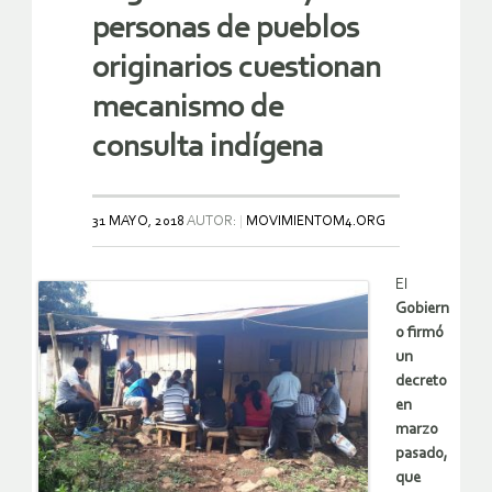
personas de pueblos
originarios cuestionan
mecanismo de
consulta indígena
31 MAYO, 2018
AUTOR:
MOVIMIENTOM4.ORG
El
Gobiern
o firmó
un
decreto
en
marzo
pasado,
que