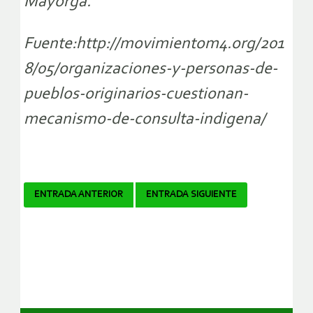
Mayorga.
Fuente:http://movimientom4.org/201
8/05/organizaciones-y-personas-de-
pueblos-originarios-cuestionan-
mecanismo-de-consulta-indigena/
Navegador
ENTRADA ANTERIOR
ENTRADA SIGUIENTE
de
artículos