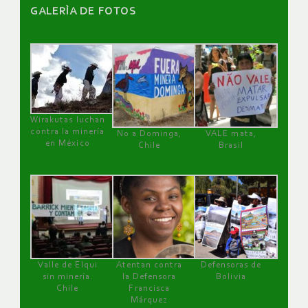
GALERÌA DE FOTOS
Wirakutas luchan
contra la minería
No a Dominga,
VALE mata,
en México
Chile
Brasil
Valle de Elqui
Atentan contra
Defensoras de
sin minería.
la Defensora
Bolivia
Chile
Francisca
Márquez