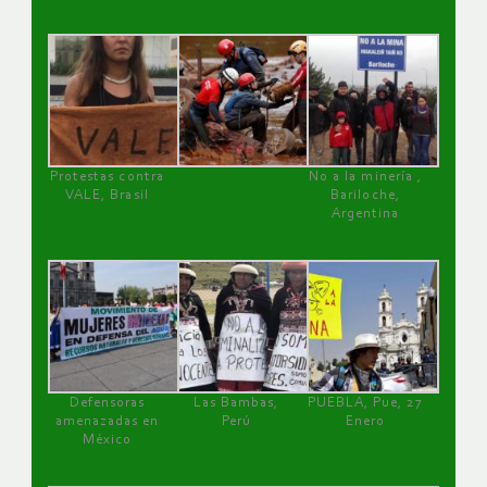
Protestas contra
No a la minería ,
VALE, Brasil
Bariloche,
Argentina
Defensoras
Las Bambas,
PUEBLA, Pue, 27
amenazadas en
Perú
Enero
México