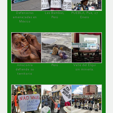
Defensoras
Las Bambas,
PUEBLA, Pue, 27
amenazadas en
Perú
Enero
México
Amazonía
Perú
Valle del Elqui
defiende su
sin minería.
territorio