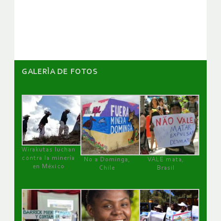
de
artículos
GALERÌA DE FOTOS
Wirakutas luchan
contra la minería
No a Dominga,
VALE mata,
en México
Chile
Brasil