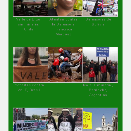
Valle de Elqui
Atentan contra
Defensoras de
sin minería.
la Defensora
Bolivia
Chile
Francisca
Márquez
Protestas contra
No a la minería ,
VALE, Brasil
Bariloche,
Argentina