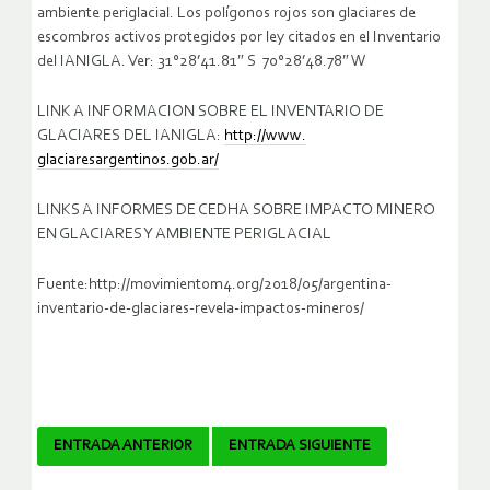
ambiente periglacial. Los polígonos rojos son glaciares de
escombros activos protegidos por ley citados en el Inventario
del IANIGLA. Ver: 31°28’41.81″ S 70°28’48.78″ W
LINK A INFORMACION SOBRE EL INVENTARIO DE
GLACIARES DEL IANIGLA:
http://www.
glaciaresargentinos.gob.ar/
LINKS A INFORMES DE CEDHA SOBRE IMPACTO MINERO
EN GLACIARES Y AMBIENTE PERIGLACIAL
Fuente:http://movimientom4.org/2018/05/argentina-
inventario-de-glaciares-revela-impactos-mineros/
Navegador
ENTRADA ANTERIOR
ENTRADA SIGUIENTE