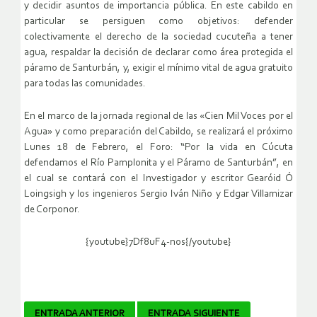
y decidir asuntos de importancia pública. En este cabildo en
particular se persiguen como objetivos: defender
colectivamente el derecho de la sociedad cucuteña a tener
agua, respaldar la decisión de declarar como área protegida el
páramo de Santurbán, y, exigir el mínimo vital de agua gratuito
para todas las comunidades.
En el marco de la jornada regional de las «Cien Mil Voces por el
Agua» y como preparación del Cabildo, se realizará el próximo
Lunes 18 de Febrero, el Foro: “Por la vida en Cúcuta
defendamos el Río Pamplonita y el Páramo de Santurbán”, en
el cual se contará con el Investigador y escritor Gearóid Ó
Loingsigh y los ingenieros Sergio Iván Niño y Edgar Villamizar
de Corponor.
{youtube}7Df8uF4-nos{/youtube}
Navegador
ENTRADA ANTERIOR
ENTRADA SIGUIENTE