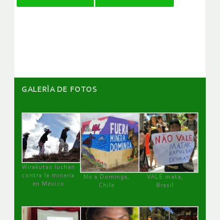
de
artículos
GALERÌA DE FOTOS
Wirakutas luchan
contra la minería
No a Dominga,
VALE mata,
en México
Chile
Brasil