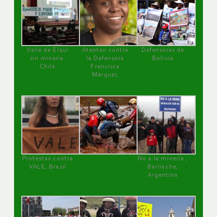
Valle de Elqui
Atentan contra
Defensoras de
sin minería.
la Defensora
Bolivia
Chile
Francisca
Márquez
Protestas contra
No a la minería ,
VALE, Brasil
Bariloche,
Argentina