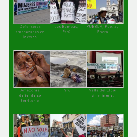
Defensoras
Las Bambas,
PUEBLA, Pue, 27
amenazadas en
Perú
Enero
México
Amazonía
Perú
Valle del Elqui
defiende su
sin minería.
territorio