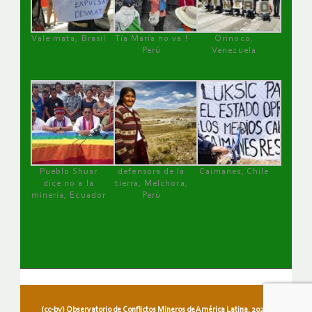
Vale mata, Brasil
Tía María no va !
Orinoco,
Perú
Venezuela
Pueblo Shuar
defensora de la
Caimanes, Chile
dice no a la
tierra, Melchora,
minería, Ecuador
Perú
(cc-by) Observatorio de Conflictos Mineros de América Latina, 2026