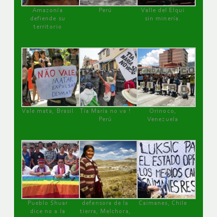
Amazonía
Perú
Valle del Elqui
defiende su
sin minería.
territorio
Vale mata, Brasil
Tía María no va !
Orinoco,
Perú
Venezuela
Pueblo Shuar
defensora de la
Caimanes, Chile
dice no a la
tierra, Melchora,