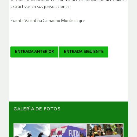
se han pronunciado en contra del desarrollo de actividades
extractivas en sus jurisdicciones.
Fuente:Valentina Camacho Montealegre
Navegador
ENTRADA ANTERIOR
ENTRADA SIGUIENTE
de
artículos
GALERÌA DE FOTOS