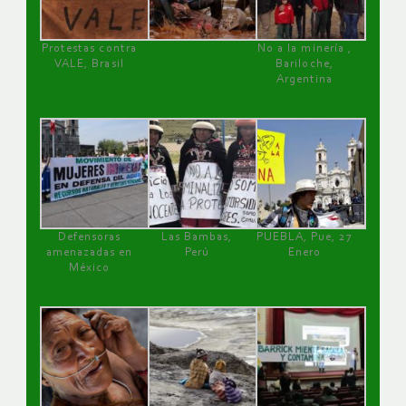
Protestas contra
No a la minería ,
VALE, Brasil
Bariloche,
Argentina
Defensoras
Las Bambas,
PUEBLA, Pue, 27
amenazadas en
Perú
Enero
México