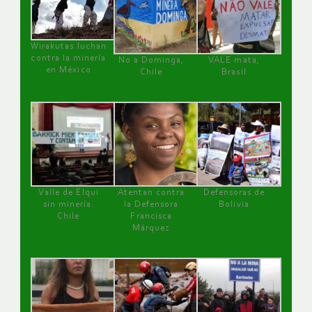
Wirakutas luchan
contra la minería
No a Dominga,
VALE mata,
en México
Chile
Brasil
Valle de Elqui
Atentan contra
Defensoras de
sin minería.
la Defensora
Bolivia
Chile
Francisca
Márquez