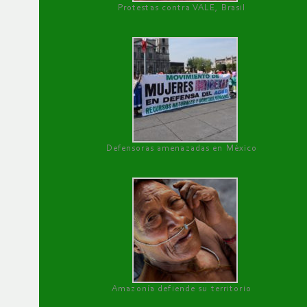
Protestas contra VALE, Brasil
Defensoras amenazadas en México
Amazonía defiende su territorio