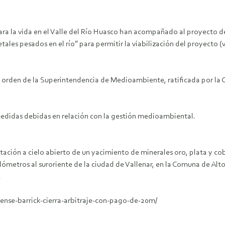
 la vida en el Valle del Río Huasco han acompañado al proyecto de 
tales pesados en el río” para permitir la viabilización del proyecto (
 orden de la Superintendencia de Medioambiente, ratificada por la C
a medidas debidas en relación con la gestión medioambiental.
ción a cielo abierto de un yacimiento de minerales oro, plata y cobr
ilómetros al suroriente de la ciudad de Vallenar, en la Comuna de Alt
.
iense-barrick-cierra-arbitraje-con-pago-de-20m/