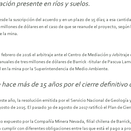
ción presente en ríos y suelos.
sde la suscripción del acuerdo y en un plazo de 15 días; a esa canti
5 millones de dólares en el caso de que se reanude el proyecto, según
e la mina.
en febrero de 2016 el arbitraje ante el Centro de Mediación y Arbitr
uales de tres millones de dólares de Barrick -titular de Pascua Lam
d en la mina por la Superintendencia de Medio Ambiente.
ace más de 15 años por el cierre definitivo 
ste año, la resolución emitida por el Servicio Nacional de Geología 
osto de 2015. El pasado 30 de agosto de 2017 ratificó el Plan de Ci
ento expuesto por la Compañía Minera Nevada, filial chilena de Barri
a cumplir con diferentes obligaciones entre las que está el pago a pr