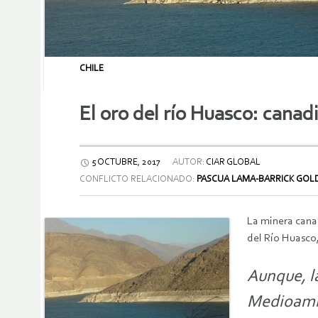
CHILE
El oro del río Huasco: canad
5 OCTUBRE, 2017
AUTOR:
CIAR GLOBAL
CONFLICTO RELACIONADO:
PASCUA LAMA-BARRICK GOL
La minera cana
del Río Huasco
Aunque, l
Medioambi