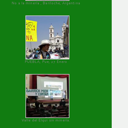
No a la minería , Bariloche, Argentina
PUEBLA, Pue, 27 Enero
Valle del Elqui sin minería.