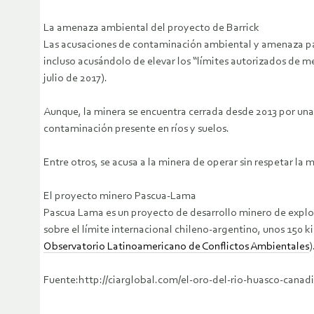
La amenaza ambiental del proyecto de Barrick
Las acusaciones de contaminación ambiental y amenaza para
incluso acusándolo de elevar los “límites autorizados de me
julio de 2017).
Aunque, la minera se encuentra cerrada desde 2013 por una
contaminación presente en ríos y suelos.
Entre otros, se acusa a la minera de operar sin respetar l
El proyecto minero Pascua-Lama
Pascua Lama es un proyecto de desarrollo minero de explota
sobre el límite internacional chileno-argentino, unos 150 k
Observatorio Latinoamericano de Conflictos Ambientales
)
Fuente:http://ciarglobal.com/el-oro-del-rio-huasco-canad