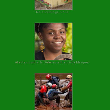
No a Dominga, Chile
Atentan contra la Defensora Francisca Márquez