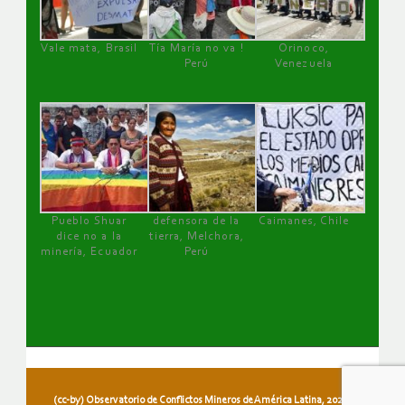
Vale mata, Brasil
Tía María no va !
Orinoco,
Perú
Venezuela
Pueblo Shuar
defensora de la
Caimanes, Chile
dice no a la
tierra, Melchora,
minería, Ecuador
Perú
(cc-by) Observatorio de Conflictos Mineros de América Latina, 2026