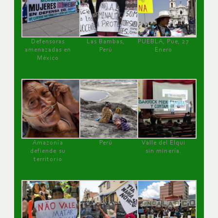
Defensoras
Las Bambas,
PUEBLA, Pue, 27
amenazadas en
Perú
Enero
México
Amazonía
Perú
Valle del Elqui
defiende su
sin minería.
territorio