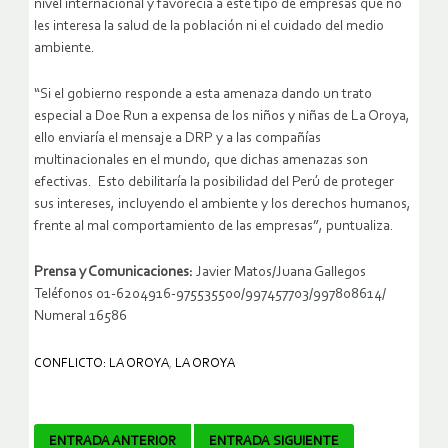
nivel internacional y favorecía a este tipo de empresas que no
les interesa la salud de la población ni el cuidado del medio
ambiente.
“Si el gobierno responde a esta amenaza dando un trato
especial a Doe Run a expensa de los niños y niñas de La Oroya,
ello enviaría el mensaje a DRP y a las compañías
multinacionales en el mundo, que dichas amenazas son
efectivas. Esto debilitaría la posibilidad del Perú de proteger
sus intereses, incluyendo el ambiente y los derechos humanos,
frente al mal comportamiento de las empresas”, puntualiza.
Prensa y Comunicaciones:
Javier Matos/Juana Gallegos
Teléfonos 01-6204916-975535500/997457703/997808614/
Numeral 16586
CONFLICTO: LA OROYA
,
LA OROYA
Navegador
ENTRADA ANTERIOR
ENTRADA SIGUIENTE