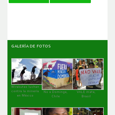
de
artículos
GALERÌA DE FOTOS
Wirakutas luchan
contra la minería
No a Dominga,
VALE mata,
en México
Chile
Brasil