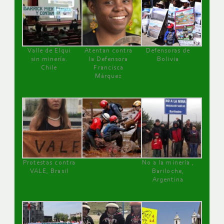
Valle de Elqui
Atentan contra
Defensoras de
sin minería.
la Defensora
Bolivia
Chile
Francisca
Márquez
Protestas contra
No a la minería ,
VALE, Brasil
Bariloche,
Argentina