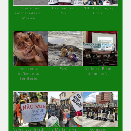
Defensoras
Las Bambas,
PUEBLA, Pue, 27
amenazadas en
Perú
Enero
México
Amazonía
Perú
Valle del Elqui
defiende su
sin minería.
territorio
Vale mata, Brasil
Tía María no va !
Orinoco,