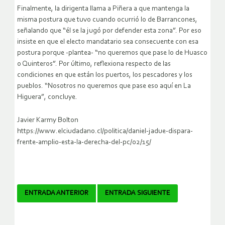
Finalmente, la dirigenta llama a Piñera a que mantenga la
misma postura que tuvo cuando ocurrió lo de Barrancones,
señalando que “él se la jugó por defender esta zona”. Por eso
insiste en que el electo mandatario sea consecuente con esa
postura porque -plantea- “no queremos que pase lo de Huasco
o Quinteros”. Por último, reflexiona respecto de las
condiciones en que están los puertos, los pescadores y los
pueblos. “Nosotros no queremos que pase eso aquí en La
Higuera”, concluye.
Javier Karmy Bolton
https://www.elciudadano.cl/politica/daniel-jadue-dispara-
frente-amplio-esta-la-derecha-del-pc/02/15/
Navegador
ENTRADA ANTERIOR
ENTRADA SIGUIENTE
de