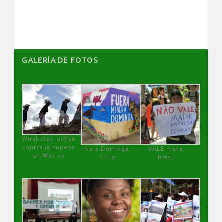
artículos
GALERÌA DE FOTOS
Wirakutas luchan
contra la minería
No a Dominga,
VALE mata,
en México
Chile
Brasil