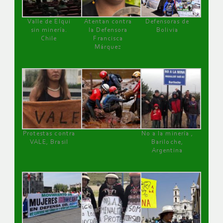
Valle de Elqui
Atentan contra
Defensoras de
sin minería.
la Defensora
Bolivia
Chile
Francisca
Márquez
Protestas contra
No a la minería ,
VALE, Brasil
Bariloche,
Argentina