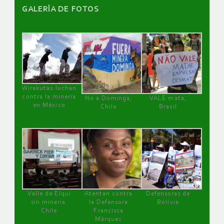
GALERÌA DE FOTOS
Wirakutas luchan
contra la minería
No a Dominga,
VALE mata,
en México
Chile
Brasil
Valle de Elqui
Atentan contra
Defensoras de
sin minería.
la Defensora
Bolivia
Chile
Francisca
Márquez