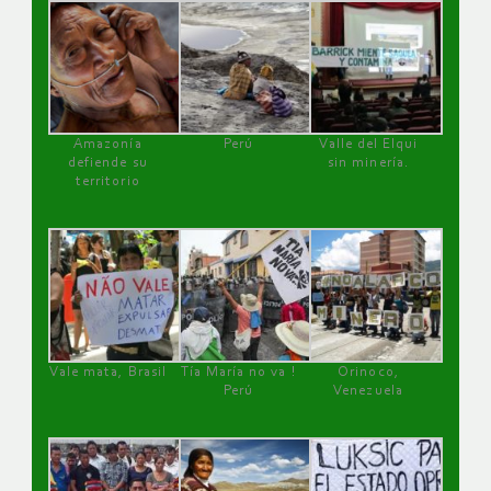
Amazonía
Perú
Valle del Elqui
defiende su
sin minería.
territorio
Vale mata, Brasil
Tía María no va !
Orinoco,
Perú
Venezuela