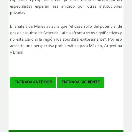
exploración y explotación de gas shale, un movimiento que los
especialistas esperan sea imitado por otras instituciones
privadas.
El análisis de Mares avizora que “el desarrollo del potencial de
gas de esquisto de América Latina afronta retos significativos y
no está claro si la región los abordará exitosamente”. Por eso
advierte una perspectiva problemática para México, Argentina
y Brasil.
Navegador
ENTRADA ANTERIOR
ENTRADA SIGUIENTE
de
artículos