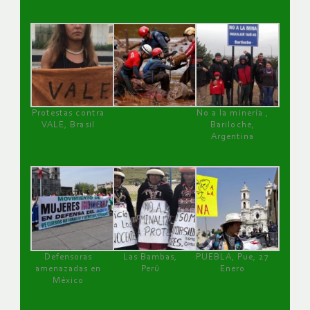
Protestas contra
No a la minería ,
VALE, Brasil
Bariloche,
Argentina
Defensoras
Las Bambas,
PUEBLA, Pue, 27
amenazadas en
Perú
Enero
México