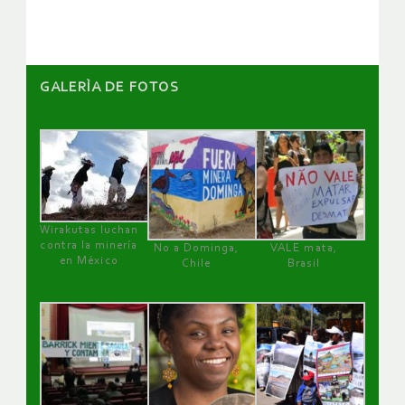
artículos
GALERÌA DE FOTOS
Wirakutas luchan
contra la minería
No a Dominga,
VALE mata,
en México
Chile
Brasil