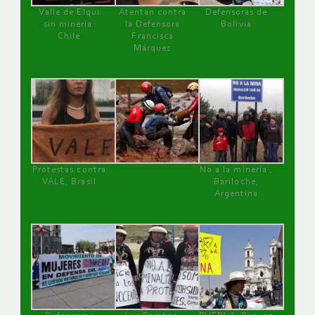
Valle de Elqui
Atentan contra
Defensoras de
sin minería.
la Defensora
Bolivia
Chile
Francisca
Márquez
Protestas contra
No a la minería ,
VALE, Brasil
Bariloche,
Argentina