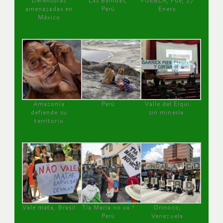
Defensoras
Las Bambas,
PUEBLA, Pue, 27
amenazadas en
Perú
Enero
México
Amazonía
Perú
Valle del Elqui
defiende su
sin minería.
territorio
Vale mata, Brasil
Tía María no va !
Orinoco,
Perú
Venezuela