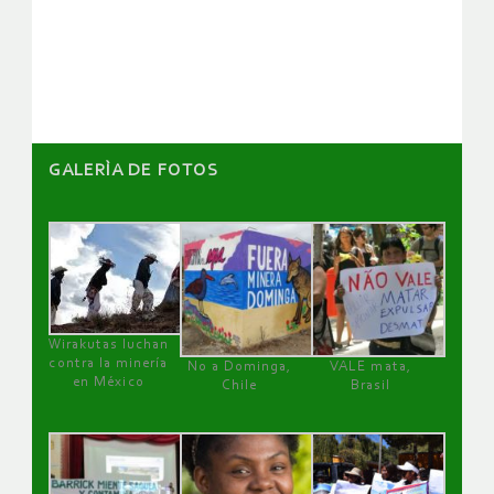
de
artículos
GALERÌA DE FOTOS
Wirakutas luchan
contra la minería
No a Dominga,
VALE mata,
en México
Chile
Brasil