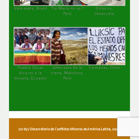
Vale mata, Brasil
Tía María no va !
Orinoco,
Perú
Venezuela
Pueblo Shuar
defensora de la
Caimanes, Chile
dice no a la
tierra, Melchora,
minería, Ecuador
Perú
(cc-by) Observatorio de Conflictos Mineros de América Latina, 2026