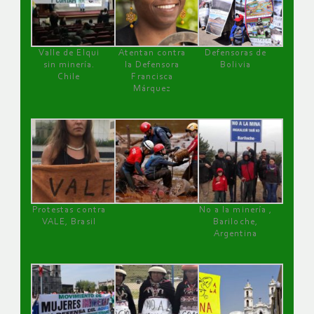
Valle de Elqui
Atentan contra
Defensoras de
sin minería.
la Defensora
Bolivia
Chile
Francisca
Márquez
Protestas contra
No a la minería ,
VALE, Brasil
Bariloche,
Argentina