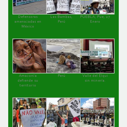
Defensoras
Las Bambas,
PUEBLA, Pue, 27
amenazadas en
Perú
Enero
México
Amazonía
Perú
Valle del Elqui
defiende su
sin minería.
territorio