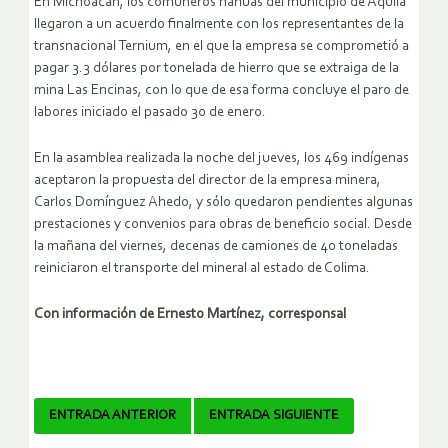
En Michoacán, los comuneros nahuas del municipio de Aquila
llegaron a un acuerdo finalmente con los representantes de la
transnacional Ternium, en el que la empresa se comprometió a
pagar 3.3 dólares por tonelada de hierro que se extraiga de la
mina Las Encinas, con lo que de esa forma concluye el paro de
labores iniciado el pasado 30 de enero.
En la asamblea realizada la noche del jueves, los 469 indígenas
aceptaron la propuesta del director de la empresa minera,
Carlos Domínguez Ahedo, y sólo quedaron pendientes algunas
prestaciones y convenios para obras de beneficio social. Desde
la mañana del viernes, decenas de camiones de 40 toneladas
reiniciaron el transporte del mineral al estado de Colima.
Con información de Ernesto Martínez, corresponsal
Navegador
ENTRADA ANTERIOR
ENTRADA SIGUIENTE