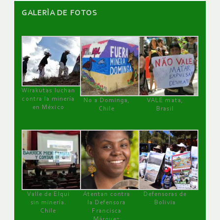
GALERÌA DE FOTOS
Wirakutas luchan
contra la minería
No a Dominga,
VALE mata,
en México
Chile
Brasil
Valle de Elqui
Atentan contra
Defensoras de
sin minería.
la Defensora
Bolivia
Chile
Francisca
Márquez