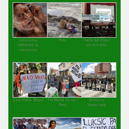
Amazonía
Perú
Valle del Elqui
defiende su
sin minería.
territorio
Vale mata, Brasil
Tía María no va !
Orinoco,
Perú
Venezuela