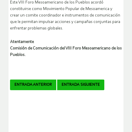
Este VIII Foro Mesoamericano de los Pueblos acordó
constituirse como Movimiento Popular de Mesoamerica y
crear un comite coordinador e instrumentos de comunicación
que le permitan impulsar acciones y campañas conjuntas para
enfrentar problemas globales.
Atentamente
Comisión de Comunicación del VIII Foro Mesoamericano de los
Pueblos.
Navegador
ENTRADA ANTERIOR
ENTRADA SIGUIENTE
de
artículos