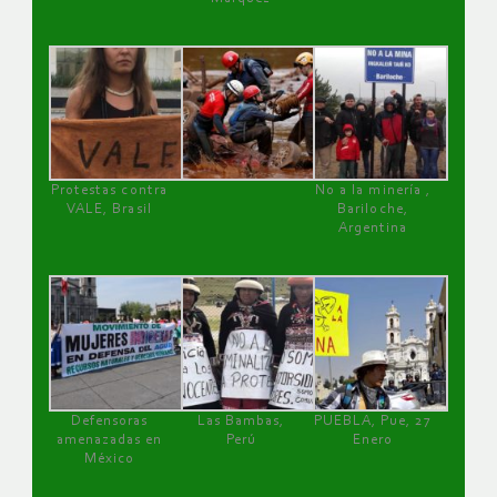
Protestas contra
No a la minería ,
VALE, Brasil
Bariloche,
Argentina
Defensoras
Las Bambas,
PUEBLA, Pue, 27
amenazadas en
Perú
Enero
México