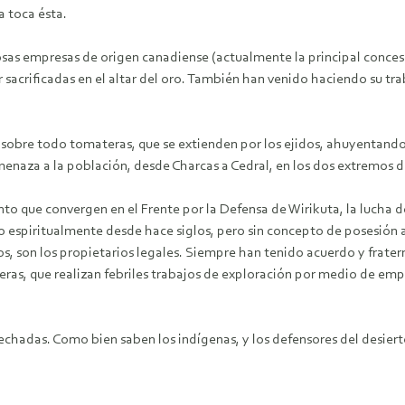
a toca ésta.
sas empresas de origen canadiense (actualmente la principal concesio
er sacrificadas en el altar del oro. También han venido haciendo su tra
 sobre todo tomateras, que se extienden por los ejidos, ahuyentando l
menaza a la población, desde Charcas a Cedral, en los dos extremos d
nto que convergen en el Frente por la Defensa de Wirikuta, la lucha d
cido espiritualmente desde hace siglos, pero sin concepto de posesió
s, son los propietarios legales. Siempre han tenido acuerdo y frater
ineras, que realizan febriles trabajos de exploración por medio de e
echadas. Como bien saben los indígenas, y los defensores del desiert