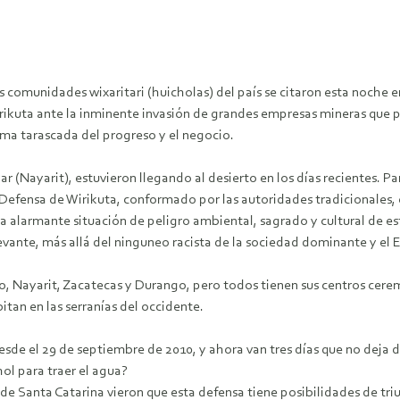
 comunidades wixaritari (huicholas) del país se citaron esta noche e
Wirikuta ante la inminente invasión de grandes empresas mineras que 
sima tarascada del progreso y el negocio.
r (Nayarit), estuvieron llegando al desierto en los días recientes. P
Defensa de Wirikuta, conformado por las autoridades tradicionales, c
a alarmante situación de peligro ambiental, sagrado y cultural de e
levante, más allá del ninguneo racista de la sociedad dominante y el
sco, Nayarit, Zacatecas y Durango, pero todos tienen sus centros cer
itan en las serranías del occidente.
sde el 29 de septiembre de 2010, y ahora van tres días que no deja de
hol para traer el agua?
de Santa Catarina vieron que esta defensa tiene posibilidades de triun