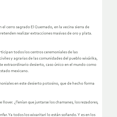
n el cerro sagrado El Quemado, en la vecina sierra de
pretenden realizar extracciones masivas de oro y plata.
articipan todos los centros ceremoniales de las
iviles y agrarias de las comunidades del pueblo wixárika,
ste extraordinario desierto, caso único en el mundo como
 Estado mexicano.
emoniales en este desierto potosino, que de hecho forma
 llover. ¿Tenían que juntarse los chamanes, los rezadores,
far. Ya todos los wixaritari lo están soñando. Y es en los