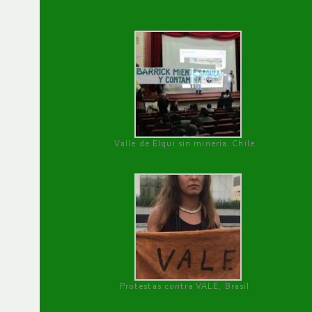
Valle de Elqui sin minería. Chile
Protestas contra VALE, Brasil