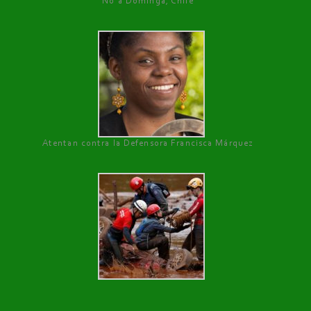
No a Dominga, Chile
Atentan contra la Defensora Francisca Márquez