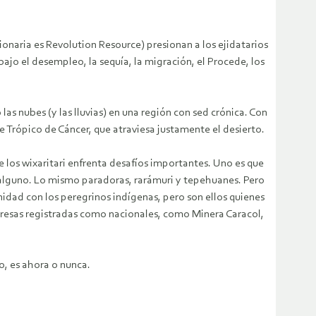
naria es Revolution Resource) presionan a los ejidatarios
bajo el desempleo, la sequía, la migración, el Procede, los
as nubes (y las lluvias) en una región con sed crónica. Con
e Trópico de Cáncer, que atraviesa justamente el desierto.
e los wixaritari enfrenta desafíos importantes. Uno es que
n alguno. Lo mismo paradoras, rarámuri y tepehuanes. Pero
nidad con los peregrinos indígenas, pero son ellos quienes
mpresas registradas como nacionales, como Minera Caracol,
o, es ahora o nunca.