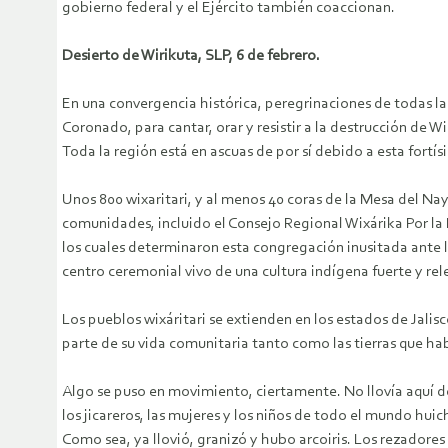
gobierno federal y el Ejército también coaccionan.
Desierto de Wirikuta, SLP, 6 de febrero.
En una convergencia histórica, peregrinaciones de todas las
Coronado, para cantar, orar y resistir a la destrucción de 
Toda la región está en ascuas de por sí debido a esta fortí
Unos 800 wixaritari, y al menos 40 coras de la Mesa del Naya
comunidades, incluido el Consejo Regional Wixárika Por la 
los cuales determinaron esta congregación inusitada ante l
centro ceremonial vivo de una cultura indígena fuerte y re
Los pueblos wixáritari se extienden en los estados de Jali
parte de su vida comunitaria tanto como las tierras que hab
Algo se puso en movimiento, ciertamente. No llovía aquí de
los jicareros, las mujeres y los niños de todo el mundo huic
Como sea, ya llovió, granizó y hubo arcoiris. Los rezadores 