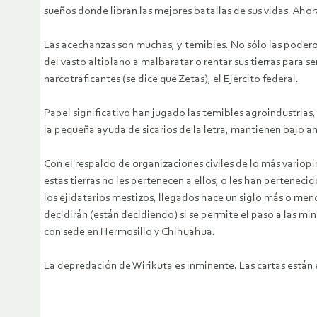
sueños donde libran las mejores batallas de sus vidas. Ahor
Las acechanzas son muchas, y temibles. No sólo las podero
del vasto altiplano a malbaratar o rentar sus tierras para s
narcotraficantes (se dice que Zetas), el Ejército federal.
Papel significativo han jugado las temibles agroindustrias,
la pequeña ayuda de sicarios de la letra, mantienen bajo a
Con el respaldo de organizaciones civiles de lo más variopi
estas tierras no les pertenecen a ellos, o les han pertene
los ejidatarios mestizos, llegados hace un siglo más o meno
decidirán (están decidiendo) si se permite el paso a las m
con sede en Hermosillo y Chihuahua.
La depredación de Wirikuta es inminente. Las cartas están 