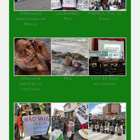
Defensoras
Las Bambas,
PUEBLA, Pue, 27
amenazadas en
Perú
Enero
México
Amazonía
Perú
Valle del Elqui
defiende su
sin minería.
territorio