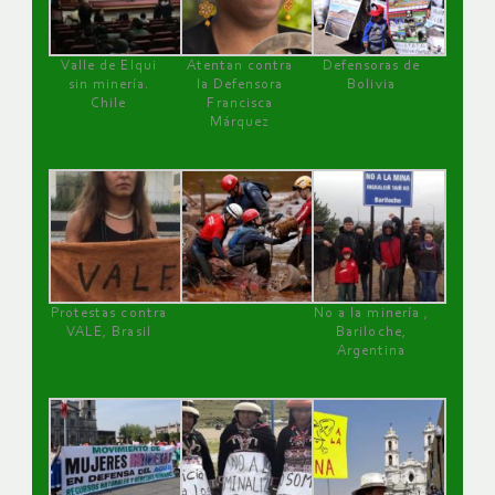
Valle de Elqui
Atentan contra
Defensoras de
sin minería.
la Defensora
Bolivia
Chile
Francisca
Márquez
Protestas contra
No a la minería ,
VALE, Brasil
Bariloche,
Argentina