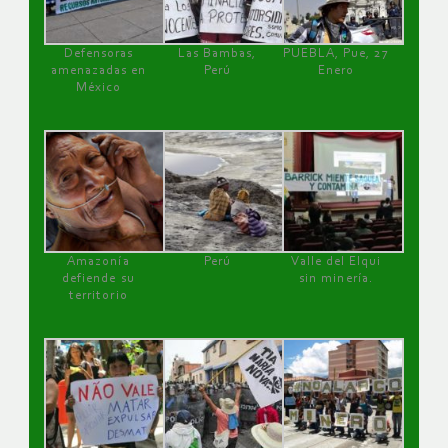
Defensoras
Las Bambas,
PUEBLA, Pue, 27
amenazadas en
Perú
Enero
México
Amazonía
Perú
Valle del Elqui
defiende su
sin minería.
territorio