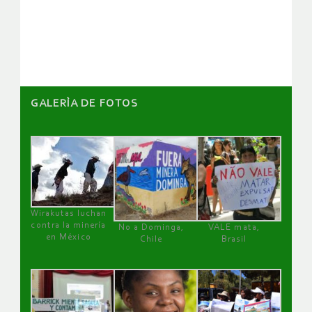
de
artículos
GALERÌA DE FOTOS
Wirakutas luchan
contra la minería
No a Dominga,
VALE mata,
en México
Chile
Brasil