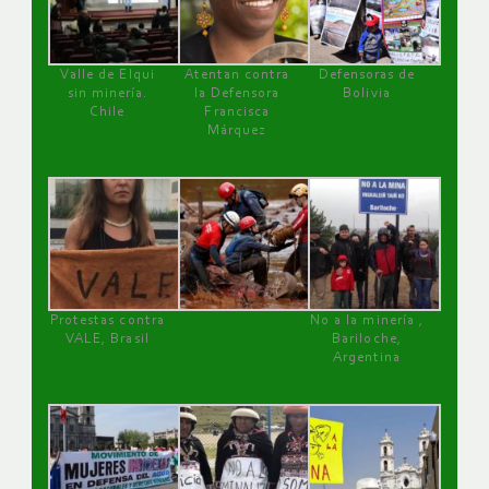
Valle de Elqui
Atentan contra
Defensoras de
sin minería.
la Defensora
Bolivia
Chile
Francisca
Márquez
Protestas contra
No a la minería ,
VALE, Brasil
Bariloche,
Argentina