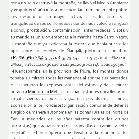
mina no solo destruyó la montaña, se llevó el Medio Ambiente
y empobreció aún más a una sociedad tremendamente pobre.
Les despojó de su mayor activo, la madre tierra y la
tranquilidad de sus comunidades donde nada volvió a ser igual:
alcohol, prostitución, contaminación, enfermedades. Cleofé y
su marido se unieron entonces a la marcha hasta Cerro Negro,
la montaña que ya explotaba la minera que había puesto los
ojos sobre los montes de Ñangalí, junto a la ciudad de
+Per%C3%BA/@-5.3720813
,-79.5421121,9.75z/data=%214m
2%213m1%211s0x904acf24a29e4209:0x2148f1bad2505e0″
>Huancabamba en la provincia de Piura, los montes donde
topaba su mirada todas las mañanas al abrirse sus parpados.
Allí esperaban los representantes del estado y de la minera
británica
Monterrico Metals
. Los manifestantes nuca llegaron a
su cita, cientos de policías y guardias privados de la minera
acorralaron a los
ronderos
(organización comunal de defensa
surgido de manera autónoma en las zonas rurales del norte de
Perú a mediados de los años setenta contra los grupos
terroristas) que aguantaron tras largos días de caminata entre
montañas. El helicóptero que llevaba a la reunión a los