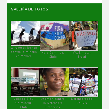
GALERÌA DE FOTOS
Wirakutas luchan
contra la minería
No a Dominga,
VALE mata,
en México
Chile
Brasil
Valle de Elqui
Atentan contra
Defensoras de
sin minería.
la Defensora
Bolivia
Chile
Francisca