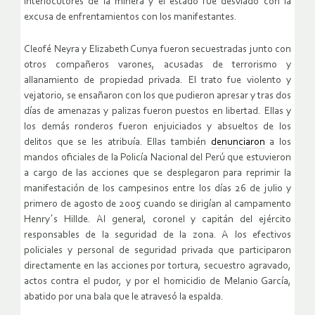
interlocutores de la minera y el estado fue desviado con la
excusa de enfrentamientos con los manifestantes.
Cleofé Neyra y Elizabeth Cunya fueron secuestradas junto con
otros compañeros varones, acusadas de terrorismo y
allanamiento de propiedad privada. El trato fue violento y
vejatorio, se ensañaron con los que pudieron apresar y tras dos
días de amenazas y palizas fueron puestos en libertad. Ellas y
los demás ronderos fueron enjuiciados y absueltos de los
delitos que se les atribuía. Ellas también
denunciaron
a los
mandos oficiales de la Policía Nacional del Perú que estuvieron
a cargo de las acciones que se desplegaron para reprimir la
manifestación de los campesinos entre los días 26 de julio y
primero de agosto de 2005 cuando se dirigían al campamento
Henry´s Hillde. Al general, coronel y capitán del ejército
responsables de la seguridad de la zona. A los efectivos
policiales y personal de seguridad privada que participaron
directamente en las acciones por tortura, secuestro agravado,
actos contra el pudor, y por el homicidio de Melanio García,
abatido por una bala que le atravesó la espalda.