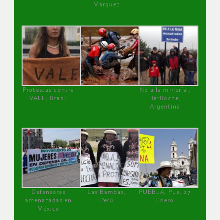
Márquez
Protestas contra
No a la minería ,
VALE, Brasil
Bariloche,
Argentina
Defensoras
Las Bambas,
PUEBLA, Pue, 27
amenazadas en
Perú
Enero
México