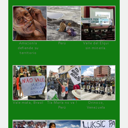
Amazonía
Perú
Valle del Elqui
defiende su
sin minería.
territorio
Vale mata, Brasil
Tía María no va !
Orinoco,
Perú
Venezuela