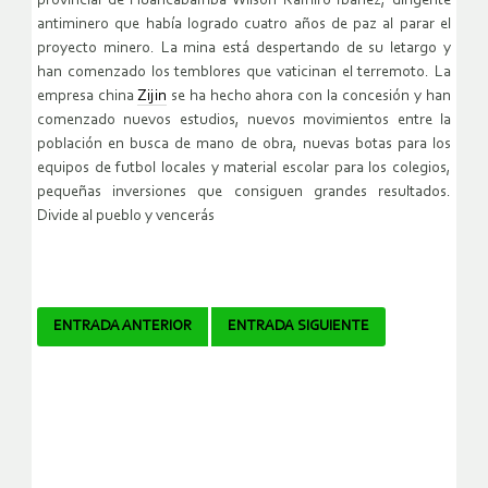
provincial de Huancabamba Wilson Ramiro Ibáñez, dirigente
antiminero que había logrado cuatro años de paz al parar el
proyecto minero. La mina está despertando de su letargo y
han comenzado los temblores que vaticinan el terremoto. La
empresa china
Zijin
se ha hecho ahora con la concesión y han
comenzado nuevos estudios, nuevos movimientos entre la
población en busca de mano de obra, nuevas botas para los
equipos de futbol locales y material escolar para los colegios,
pequeñas inversiones que consiguen grandes resultados.
Divide al pueblo y vencerás
Navegador
ENTRADA ANTERIOR
ENTRADA SIGUIENTE
de
artículos