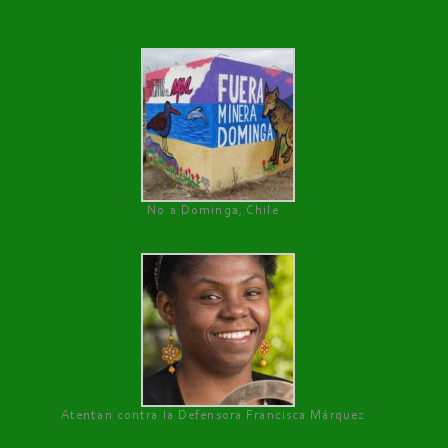
No a Dominga, Chile
Atentan contra la Defensora Francisca Márquez