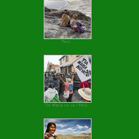
Perú
Tía María no va ! Perú