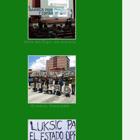
Valle del Elqui sin minería.
Orinoco, Venezuela