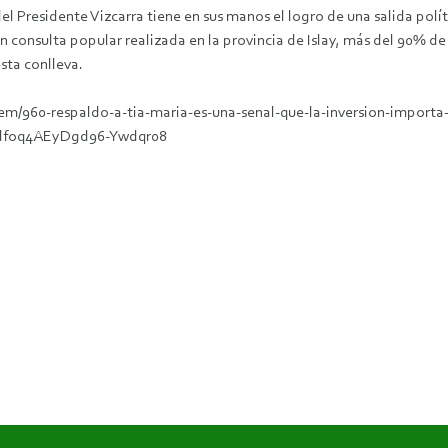
el Presidente Vizcarra tiene en sus manos el logro de una salida políti
consulta popular realizada en la provincia de Islay, más del 90% de 
sta conlleva.
em/960-respaldo-a-tia-maria-es-una-senal-que-la-inversion-importa
dfoq4AEyDgd96-Ywdqr08