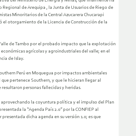
rativa del Ministerio de Energía y Minas, que finalmente ha
 Regional de Arequipa , la Junta de Usuarios de Riego de
istas Minoritarios de la Central Azucarera Chucarapi
el otorgamiento de la Licencia de Construcción de la
l Valle de Tambo por el probado impacto que la explotación
s económicas agrícolas y agroindustriales del valle; en el
cia de Islay.
 Southern Perú en Moquegua por impactos ambientales
 que pertenece Southern, y que le hicieran llegar al
resultaron personas fallecidas y heridas.
aprovechando la coyuntura política y el impulso del Plan
presentada la “Agenda País 2.0” por la CONFIEP al
r presentada dicha agenda en su versión 1.0; es que