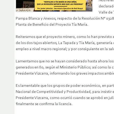
Nos refer
declarad
Valle de 
Pampa Blanca y Anexos, respecto de la Resolución N° 0328
Planta de Beneficio del Proyecto Tía María.
Reiteramos que el proyecto minero, como lo han previsto es
de los dos tajos abiertos, La Tapada y Tía María, generaría 
empleo a nivel macro regional; y por consiguiente en la sal
Lamentamos que no se hayan considerado hasta ahora los 
generados en Ilo, según el Ministerio Público; así como la 
Presidente Vizcarra, informando los graves impactos ambien
Es lamentable que los grupos de poder económico, en parti
Nacional de Competitividad y Productividad, para insistir
Presidente Vizcarra, como ocurrió cuando se aprobó en julio
finalmente se confirma la licencia.