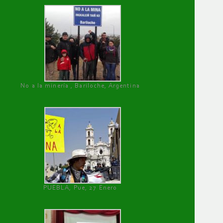
No a la minería , Bariloche, Argentina
PUEBLA, Pue, 27 Enero