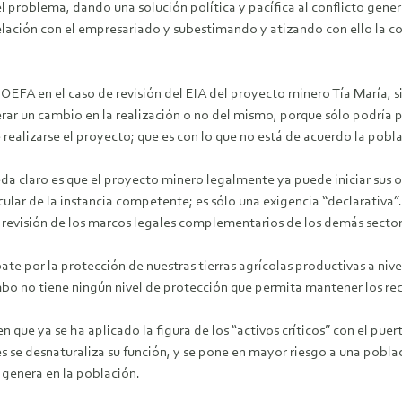
 problema, dando una solución política y pacífica al conflicto gener
ación con el empresariado y subestimando y atizando con ello la con
EFA en el caso de revisión del EIA del proyecto minero Tía María, si
rar un cambio en la realización o no del mismo, porque sólo podría
 realizarse el proyecto; que es con lo que no está de acuerdo la pobl
eda claro es que el proyecto minero legalmente ya puede iniciar sus op
cular de la instancia competente; es sólo una exigencia “declarativa”
a revisión de los marcos legales complementarios de los demás secto
te por la protección de nuestras tierras agrícolas productivas a nivel
o no tiene ningún nivel de protección que permita mantener los recur
 que ya se ha aplicado la figura de los “activos críticos” con el puer
ues se desnaturaliza su función, y se pone en mayor riesgo a una pobla
o genera en la población.