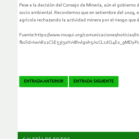
Pese a la decisión del Consejo de Minería, aún el gobierno d
socio ambiental. Recordemos que en setiembre del 2009, en 
agrícola rechazando la actividad minera por el riesgo que é
Fuente:https://www.muqui.org/comunicaciones/noticias/it
fbclid=IwAR21CSE53I32HA8hvlg0h5AcCLcdQ4Ex_9MDyP
Navegador
ENTRADA ANTERIOR
ENTRADA SIGUIENTE
de
artículos