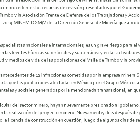
imos a la resolución final del Consejo de Minería, instancia administ
o improcedentes los recursos de revisión presentados por el Gobierno
Tambo y la Asociación Frente de Defensa de los Trabajadores y Accion
 -2019-MINEM-DGM/V de la Dirección General de Minería que aprobó 
pecialistas nacionales e internacionales, es un grave riesgo para e
en las fuentes hídricas superficiales y subterráneas; en las actividade
ud y medios de vida de las poblaciones del Valle de Tambo y la provin
antecedentes de 12 infracciones cometidas por la empresa minera
carta que las poblaciones afectadas en México por el Grupo México, al
tales y sociales generados por la mencionada transnacional, en que 
cular del sector minero, hayan nuevamente presionado al gobierno, 
 en la realización del proyecto minero. Nuevamente, días después de 
 la licencia de construcción en cuestión, luego de algunos días de se