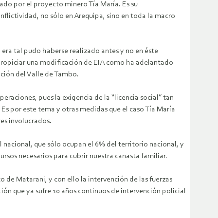
ado por el proyecto minero Tía María. Es su
flictividad, no sólo en Arequipa, sino en toda la macro
 era tal pudo haberse realizado antes y no en éste
 propiciar una modificación de EIA como ha adelantado
ación del Valle de Tambo.
eraciones, pues la exigencia de la “licencia social” tan
. Es por este tema y otras medidas que el caso Tía María
res involucrados.
 nacional, que sólo ocupan el 6% del territorio nacional, y
sos necesarios para cubrir nuestra canasta familiar.
to de Matarani, y con ello la intervención de las fuerzas
ción que ya sufre 10 años continuos de intervención policial