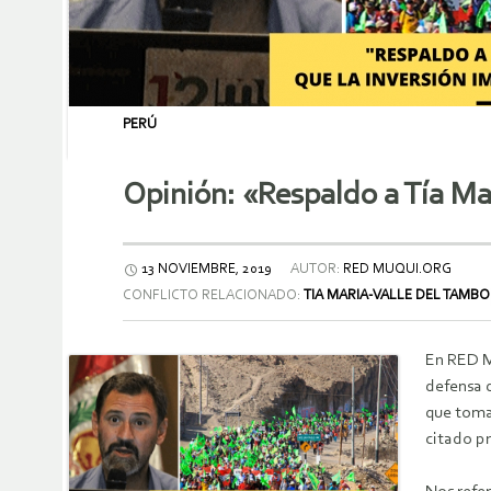
PERÚ
Opinión: «Respaldo a Tía Ma
13 NOVIEMBRE, 2019
AUTOR:
RED MUQUI.ORG
CONFLICTO RELACIONADO:
TIA MARIA-VALLE DEL TAMBO
En RED M
defensa d
que toma 
citado p