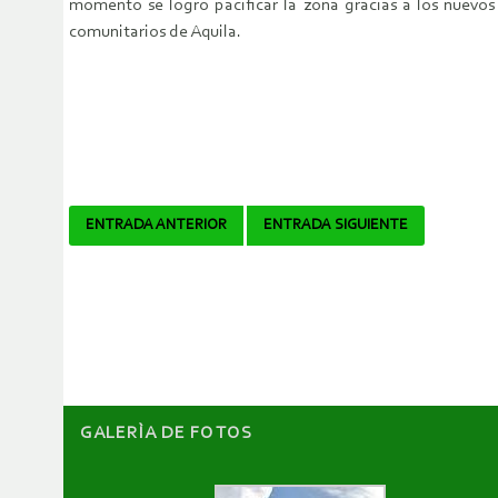
momento se logró pacificar la zona gracias a los nuevos
comunitarios de Aquila.
Navegador
ENTRADA ANTERIOR
ENTRADA SIGUIENTE
de
artículos
GALERÌA DE FOTOS