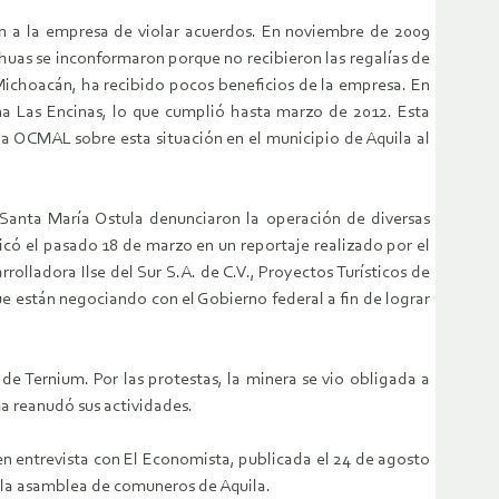
an a la empresa de violar acuerdos. En noviembre de 2009
ahuas se inconformaron porque no recibieron las regalías de
 Michoacán, ha recibido pocos beneficios de la empresa. En
na Las Encinas, lo que cumplió hasta marzo de 2012. Esta
la OCMAL sobre esta situación en el municipio de Aquila al
Santa María Ostula denunciaron la operación de diversas
có el pasado 18 de marzo en un reportaje realizado por el
olladora Ilse del Sur S.A. de C.V., Proyectos Turísticos de
que están negociando con el Gobierno federal a fin de lograr
de Ternium. Por las protestas, la minera se vio obligada a
a reanudó sus actividades.
en entrevista con El Economista, publicada el 24 de agosto
e la asamblea de comuneros de Aquila.