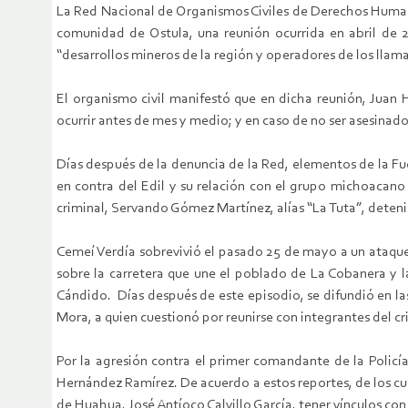
La Red Nacional de Organismos Civiles de Derechos Human
comunidad de Ostula, una reunión ocurrida en abril de 20
“desarrollos mineros de la región y operadores de los llam
El organismo civil manifestó que en dicha reunión, Juan
ocurrir antes de mes y medio; y en caso de no ser asesinad
Días después de la denuncia de la Red, elementos de la F
en contra del Edil y su relación con el grupo michoacano
criminal, Servando Gómez Martínez, alías “La Tuta”, deteni
Cemeí Verdía sobrevivió el pasado 25 de mayo a un ataque
sobre la carretera que une el poblado de La Cobanera y 
Cándido. Días después de este episodio, se difundió en la
Mora, a quien cuestionó por reunirse con integrantes del c
Por la agresión contra el primer comandante de la Policí
Hernández Ramírez. De acuerdo a estos reportes, de los cu
de Huahua, José Antíoco Calvillo García, tener vínculos co