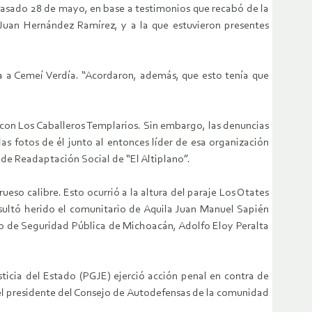
asado 28 de mayo, en base a testimonios que recabó de la
a Juan Hernández Ramírez, y a la que estuvieron presentes
a a Cemeí Verdía. “Acordaron, además, que esto tenía que
con Los Caballeros Templarios. Sin embargo, las denuncias
s fotos de él junto al entonces líder de esa organización
 de Readaptación Social de “El Altiplano”.
o calibre. Esto ocurrió a la altura del paraje Los Otates
sultó herido el comunitario de Aquila Juan Manuel Sapién
rio de Seguridad Pública de Michoacán, Adolfo Eloy Peralta
ticia del Estado (PGJE) ejerció acción penal en contra de
 el presidente del Consejo de Autodefensas de la comunidad