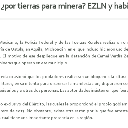
 ¿por tierras para minera? EZLN y habi
Mexicano, la Policía Federal y de las Fuerzas Rurales realizaron 
 de Ostula, en Aquila, Michoacán, en el que incluso hicieron uso de
 El motivo de ese despliegue era la detención de Cemeí Verdía Ze
 mineras que operan en ese municipio.
eda ocasionó que los pobladores realizaran un bloqueo a la altura 
litares, en su intento para dispersar la manifestación, dispararon 
is años y a otras dos personas. Las autoridades insisten en que fuero
o exclusivo del Ejército, las cuales le proporcionó el propio gobie
ero de 2013. No obstante, existe otra razón por la que fue arres
a cual tiene una importante presencia en la región.