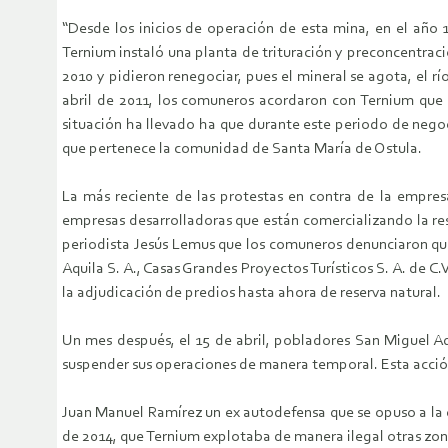
“Desde los inicios de operación de esta mina, en el año
Ternium instaló una planta de trituración y preconcentraci
2010 y pidieron renegociar, pues el mineral se agota, el 
abril de 2011, los comuneros acordaron con Ternium que 
situación ha llevado ha que durante este periodo de negoc
que pertenece la comunidad de Santa María de Ostula.
La más reciente de las protestas en contra de la empre
empresas desarrolladoras que están comercializando la re
periodista Jesús Lemus que los comuneros denunciaron que a
Aquila S. A., Casas Grandes Proyectos Turísticos S. A. de C
la adjudicación de predios hasta ahora de reserva natural.
Un mes después, el 15 de abril, pobladores San Miguel Aqu
suspender sus operaciones de manera temporal. Esta acción
Juan Manuel Ramírez un ex autodefensa que se opuso a la e
de 2014, que Ternium explotaba de manera ilegal otras zona