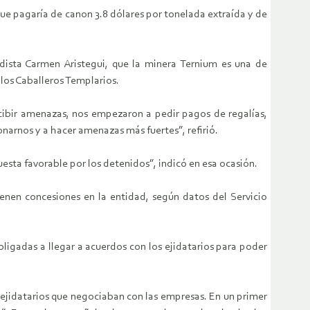
ue pagaría de canon 3.8 dólares por tonelada extraída y de
dista Carmen Aristegui, que la minera Ternium es una de
 los Caballeros Templarios.
cibir amenazas, nos empezaron a pedir pagos de regalías,
narnos y a hacer amenazas más fuertes”, refirió.
uesta favorable por los detenidos”, indicó en esa ocasión.
nen concesiones en la entidad, según datos del Servicio
ligadas a llegar a acuerdos con los ejidatarios para poder
 ejidatarios que negociaban con las empresas. En un primer