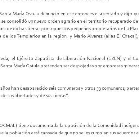
Santa María Ostula denunció en ese entonces el atentado y dijo qu
e consolidó un nuevo orden agrario en el territorio recuperado de 
ina de dichas tierras por supuestos pequeños propietarios de La Plac
 de los Templarios en la región, y Mario Alvarez (alias El Chacal),
peda, el Ejército Zapatista de Liberación Nacional (EZLN) y el C
 Santa María Ostula pretenden ser despojadas por empresas minera
 años han desaparecido seis comuneros y otros 33 comuneros, perten
de sus libertades y de sus tierras”.
 (OCMAL) tiene documentada la oposición de la Comunidad indígena
ue la población está cansada de que no se les cumplan sus acuerdos e