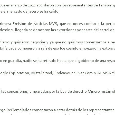
que en marzo de 2012 acordaron con los representantes de Ternium q
 el mercado del acero se ha caído.
Primera Emisión de Noticias MVS, que entonces conducía la perio
 desde su llegada se desataron las extorsiones por parte del cartel de
hierro y quisieron negociar y ya que no quisimos comenzamos a re
biría cada comunero y a raíz de eso fue cuando empezaron a extorsio
o en guardia, nadie se ha retirado hasta que el gobierno de una resp
gix Exploration, Mittal Steel, Endeavour Silver Corp y AHMSA tie
e las concesiones, amparadas por la Ley de derecho Minero, están ob
uego los Templarios comenzaron a estar detrás de los representantes