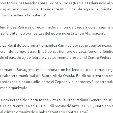
os Todos los Derechos para Todos y Todas (Red TDT) denunció el p
15 en el domicilio del Presidente Municipal de Aquila, el priist
ados ‘Caballeros Templarios”.
 Hernández Ramírez ofreció medio millón de pesos a quien asesinar
o sería detenido por fuerzas del gobierno estatal de Michoacán”.
uerza Rural detuvieron a Hernández Ramírez por sus presuntos nexos 
 eran de tiempo atrás. El 26 de septiembre de 2014 fueron difundida
do el pasado 27 de febrero y actualmente preso en el Centro Federal
 armado. Sus agresores lo emboscaron haciendo uso de armas de grues
la cabecera municipal de Santa María Ostula. En dicho atentado re
s redes sociales un audio entre el Zepeda y el entonces Subsecreta
rimen organizado.
a Comunitaria de Santa María Ostula, la Procuraduría General de Jus
ales da cuenta la Red TDT el Edil reconoció ante la PGJE, junto con
n el crimen organizado y haber atentado contra Cemeí.