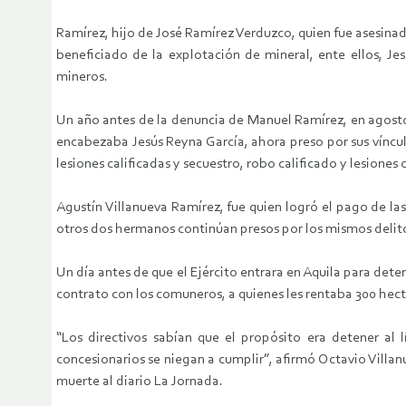
Ramírez, hijo de José Ramírez Verduzco, quien fue asesinado
beneficiado de la explotación de mineral, ente ellos, Je
mineros.
Un año antes de la denuncia de Manuel Ramírez, en agosto 
encabezaba Jesús Reyna García, ahora preso por sus vínculo
lesiones calificadas y secuestro, robo calificado y lesiones c
Agustín Villanueva Ramírez, fue quien logró el pago de la
otros dos hermanos continúan presos por los mismos delito
Un día antes de que el Ejército entrara en Aquila para dete
contrato con los comuneros, a quienes les rentaba 300 hectá
“Los directivos sabían que el propósito era detener al 
concesionarios se niegan a cumplir”, afirmó Octavio Vill
muerte al diario La Jornada.