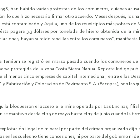
 1998, han habido varias protestas de los comuneros, quienes acus
ón, lo que hizo necesario firmar otro acuerdo. Meses después, los n
río está contaminado y Aquila, uno de los municipios más pobres de
ésta pagara 3.3 dólares por tonelada de hierro obtenida de la mi
iaciones, hayan surgido rencillas entre los comuneros”, manifiesta 
sa Ternium se registró en marzo pasado cuando los comuneros de 
serva protegida de la zona Costa Sierra Nahua. Reporte Indigo publi
l menos cinco empresas de capital internacional, entre ellas Desarr
.V. y Fabricación y Colocación de Pavimento S.A. (Facopsa), son las 
ila bloquearon el acceso a la mina operada por Las Encinas, filial 
 se mantuvo desde el 19 de mayo hasta el 17 de junio cuando la firm
xplotación ilegal de mineral por parte del crimen organizado dijo 
s en las cuales no tiene concesiones, ni por parte del gobierno ni d