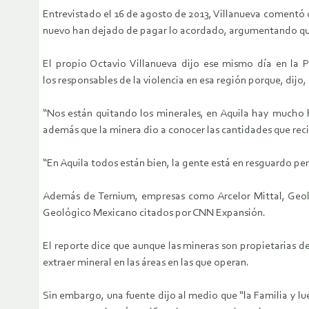
Entrevistado el 16 de agosto de 2013, Villanueva comentó 
nuevo han dejado de pagar lo acordado, argumentando que
El propio Octavio Villanueva dijo ese mismo día en la 
los responsables de la violencia en esa región porque, dijo,
“Nos están quitando los minerales, en Aquila hay mucho 
además que la minera dio a conocer las cantidades que reci
“En Aquila todos están bien, la gente está en resguardo per
Además de Ternium, empresas como Arcelor Mittal, Geolo
Geológico Mexicano citados por CNN Expansión.
El reporte dice que aunque las mineras son propietarias d
extraer mineral en las áreas en las que operan.
Sin embargo, una fuente dijo al medio que “la Familia y l