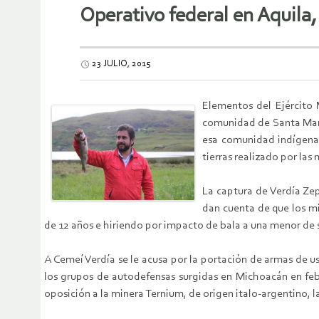
Operativo federal en Aquila,
23 JULIO, 2015
Elementos del Ejército 
comunidad de Santa María
esa comunidad indígena.
tierras realizado por las
La captura de Verdía Zep
dan cuenta de que los mi
de 12 años e hiriendo por impacto de bala a una menor de se
A Cemeí Verdía se le acusa por la portación de armas de us
los grupos de autodefensas surgidas en Michoacán en febr
oposición a la minera Ternium, de origen italo-argentino, l