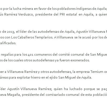
 por la lucha minera en favor de los pobladores indígenas de Aquila, 
sús Ramírez Verduzco, presidente del PRI estatal en Aquila, a qu
de 2013, el líder de las autodefensas de Aquila, Agustín Villanueva
s con Los Caballeros Templarios. A Villanueva se le acusó por los del
alificadas.
s regalías para los 401 comuneros del comité comunal de San Miguel 
s de los cuales otros autodefensas ya fueron exonerados.
ner a Villanueva Ramírez y otros autodefensas, la empresa Ternium or
reas para explotar hierro en el ejido San Miguel de Aquila.
líder Agustín Villanueva Ramírez, quien ha luchado porque se pa
anueva Magaña, presidente del comisariado comunal de esta poblac