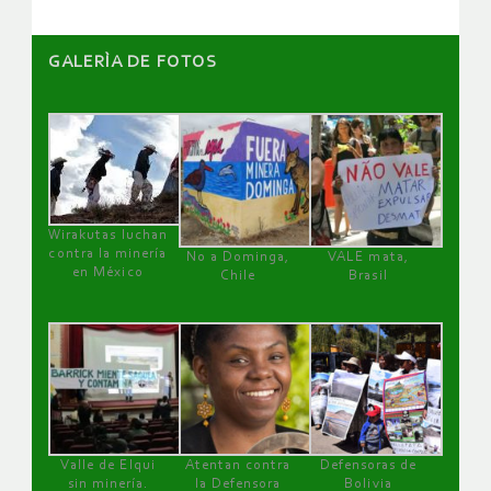
GALERÌA DE FOTOS
Wirakutas luchan
contra la minería
No a Dominga,
VALE mata,
en México
Chile
Brasil
Valle de Elqui
Atentan contra
Defensoras de
sin minería.
la Defensora
Bolivia