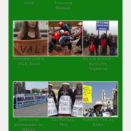
Chile
Francisca
Márquez
Protestas contra
No a la minería ,
VALE, Brasil
Bariloche,
Argentina
Defensoras
Las Bambas,
PUEBLA, Pue, 27
amenazadas en
Perú
Enero
México