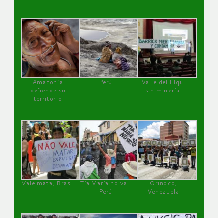
Amazonía
Perú
Valle del Elqui
defiende su
sin minería.
territorio
Vale mata, Brasil
Tía María no va !
Orinoco,
Perú
Venezuela