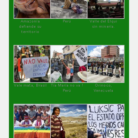
Amazonía
Perú
Valle del Elqui
defiende su
sin minería.
territorio
Vale mata, Brasil
Tía María no va !
Orinoco,
Perú
Venezuela