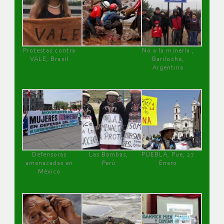
Protestas contra
No a la minería ,
VALE, Brasil
Bariloche,
Argentina
Defensoras
Las Bambas,
PUEBLA, Pue, 27
amenazadas en
Perú
Enero
México