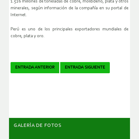
1.526 millones de toneladas de cobre, molibdeno, plata y otros
minerales, según información de la compañía en su portal de
Internet.
Perú es uno de los principales exportadores mundiales de
cobre, plata y oro.
Navegador
ENTRADA ANTERIOR
ENTRADA SIGUIENTE
de
artículos
GALERÌA DE FOTOS