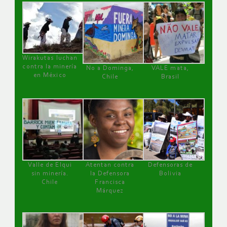
Wirakutas luchan
contra la minería
No a Dominga,
VALE mata,
en México
Chile
Brasil
Valle de Elqui
Atentan contra
Defensoras de
sin minería.
la Defensora
Bolivia
Chile
Francisca
Márquez