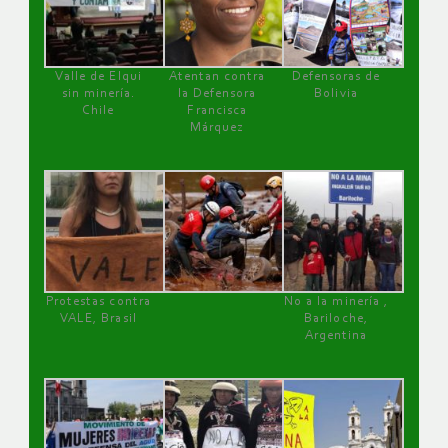
Valle de Elqui
Atentan contra
Defensoras de
sin minería.
la Defensora
Bolivia
Chile
Francisca
Márquez
Protestas contra
No a la minería ,
VALE, Brasil
Bariloche,
Argentina