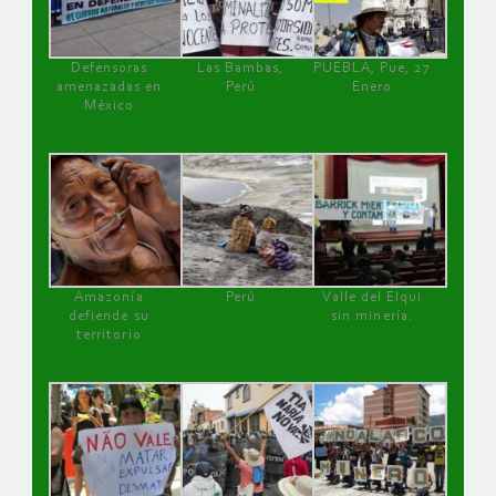
Defensoras
Las Bambas,
PUEBLA, Pue, 27
amenazadas en
Perú
Enero
México
Amazonía
Perú
Valle del Elqui
defiende su
sin minería.
territorio