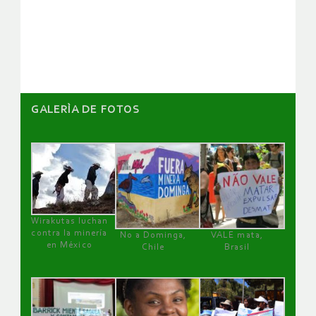
de
artículos
GALERÌA DE FOTOS
Wirakutas luchan
contra la minería
No a Dominga,
VALE mata,
en México
Chile
Brasil