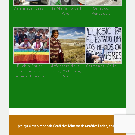
Vale mata, Brasil
Tía María no va !
Orinoco,
Perú
Venezuela
Pueblo Shuar
defensora de la
Caimanes, Chile
dice no a la
tierra, Melchora,
minería, Ecuador
Perú
(cc-by) Observatorio de Conflictos Mineros de América Latina, 2026