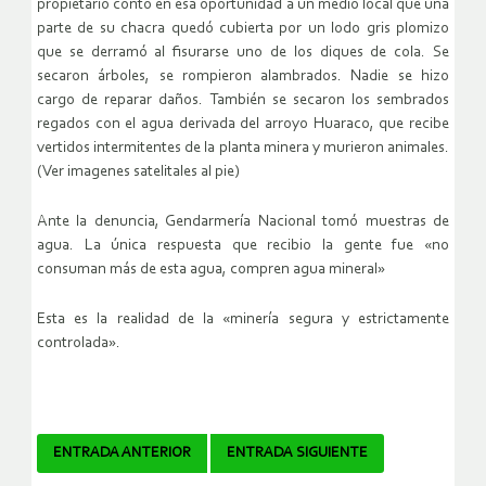
propietario contó en esa oportunidad a un medio local que una
parte de su chacra quedó cubierta por un lodo gris plomizo
que se derramó al fisurarse uno de los diques de cola. Se
secaron árboles, se rompieron alambrados. Nadie se hizo
cargo de reparar daños. También se secaron los sembrados
regados con el agua derivada del arroyo Huaraco, que recibe
vertidos intermitentes de la planta minera y murieron animales.
(Ver imagenes satelitales al pie)
Ante la denuncia, Gendarmería Nacional tomó muestras de
agua. La única respuesta que recibio la gente fue «no
consuman más de esta agua, compren agua mineral»
Esta es la realidad de la «minería segura y estrictamente
controlada».
Navegador
ENTRADA ANTERIOR
ENTRADA SIGUIENTE