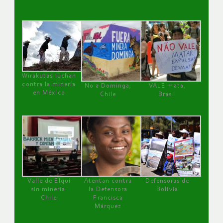
Wirakutas luchan
contra la minería
No a Dominga,
VALE mata,
en México
Chile
Brasil
Valle de Elqui
Atentan contra
Defensoras de
sin minería.
la Defensora
Bolivia
Chile
Francisca
Márquez