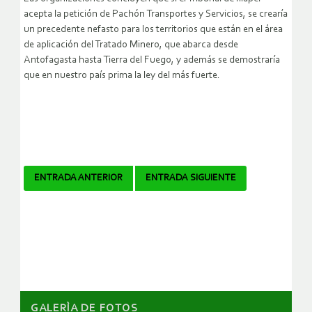
acepta la petición de Pachón Transportes y Servicios, se crearía
un precedente nefasto para los territorios que están en el área
de aplicación del Tratado Minero, que abarca desde
Antofagasta hasta Tierra del Fuego, y además se demostraría
que en nuestro país prima la ley del más fuerte.
Navegador
ENTRADA ANTERIOR
ENTRADA SIGUIENTE
de
artículos
GALERÌA DE FOTOS