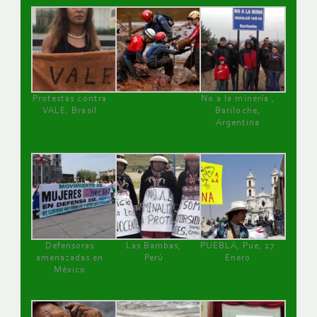
Protestas contra
No a la minería ,
VALE, Brasil
Bariloche,
Argentina
Defensoras
Las Bambas,
PUEBLA, Pue, 27
amenazadas en
Perú
Enero
México