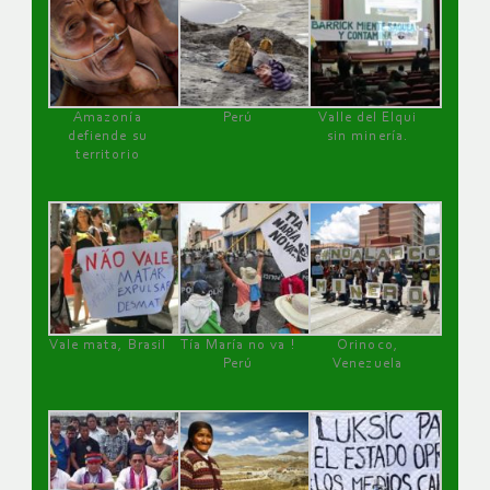
Amazonía
Perú
Valle del Elqui
defiende su
sin minería.
territorio
Vale mata, Brasil
Tía María no va !
Orinoco,
Perú
Venezuela