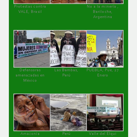
Protestas contra
No a la minería ,
VALE, Brasil
Bariloche,
Argentina
Defensoras
Las Bambas,
PUEBLA, Pue, 27
amenazadas en
Perú
Enero
México
Amazonía
Perú
Valle del Elqui