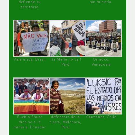
defiende su
sin minería.
territorio
Vale mata, Brasil
Tía María no va !
Orinoco,
Perú
Venezuela
Pueblo Shuar
defensora de la
Caimanes, Chile
dice no a la
tierra, Melchora,
minería, Ecuador
Perú