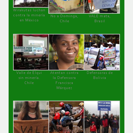
Wirakutas luchan
contra la minería
No a Dominga,
VALE mata,
en México
Chile
Brasil
Valle de Elqui
Atentan contra
Defensoras de
sin minería.
la Defensora
Bolivia
Chile
Francisca
Márquez