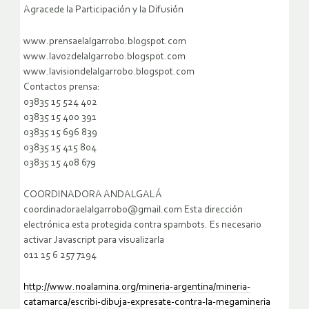
Agracede la Participación y la Difusión
www.prensaelalgarrobo.blogspot.com
www.lavozdelalgarrobo.blogspot.com
www.lavisiondelalgarrobo.blogspot.com
Contactos prensa:
03835 15 524 402
03835 15 400 391
03835 15 696 839
03835 15 415 804
03835 15 408 679
COORDINADORA ANDALGALÁ
coordinadoraelalgarrobo@gmail.com Esta dirección
electrónica esta protegida contra spambots. Es necesario
activar Javascript para visualizarla
011 15 6 257 7194
http://www.noalamina.org/mineria-argentina/mineria-
catamarca/escribi-dibuja-expresate-contra-la-megamineria