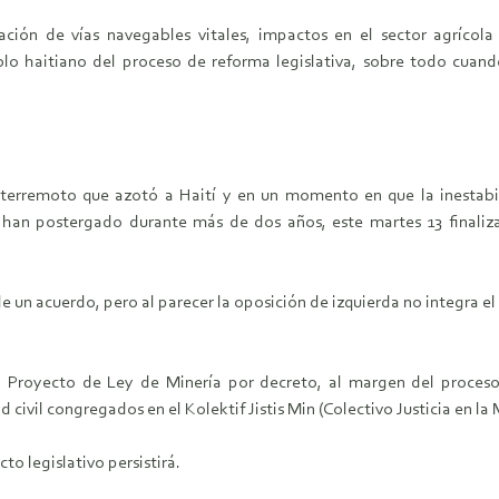
ación de vías navegables vitales, impactos en el sector agrícola
lo haitiano del proceso de reforma legislativa, sobre todo cuando
terremoto que azotó a Haití y en un momento en que la inestabil
e han postergado durante más de dos años, este martes 13 finaliz
e un acuerdo, pero al parecer la oposición de izquierda no integra el
l Proyecto de Ley de Minería por decreto, al margen del proceso
civil congregados en el Kolektif Jistis Min (Colectivo Justicia en la 
cto legislativo persistirá.