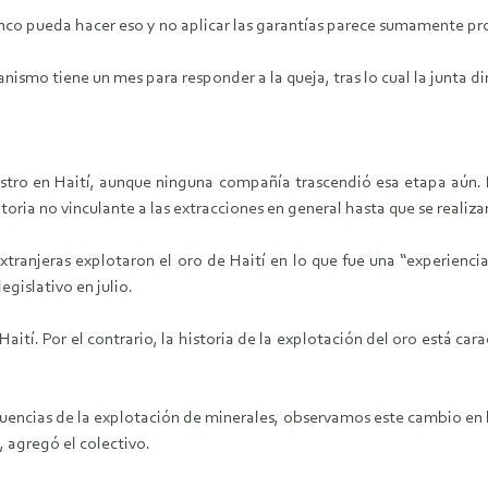
anco pueda hacer eso y no aplicar las garantías parece sumamente p
smo tiene un mes para responder a la queja, tras lo cual la junta dir
ustro en Haití, aunque ninguna compañía trascendió esa etapa aún.
ria no vinculante a las extracciones en general hasta que se realizar
xtranjeras explotaron el oro de Haití en lo que fue una “experienci
egislativo en julio.
ití. Por el contrario, la historia de la explotación del oro está cara
cuencias de la explotación de minerales, observamos este cambio en l
, agregó el colectivo.