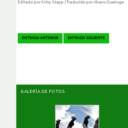
Editado por Kitty Stapp / Traducido por Álvaro Queiruga
Navegador
ENTRADA ANTERIOR
ENTRADA SIGUIENTE
de
artículos
GALERÌA DE FOTOS