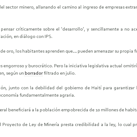
 del sector minero, allanando el camino al ingreso de empresas extra
ensar críticamente sobre el ‘desarrollo’, y sencillamente a no ace
ación, en diálogo con IPS.
ría de oro, los habitantes aprenden que… pueden amenazar su propia f
 engorroso y burocrático. Pero la iniciativa legislativa actual omitirí
en, según un
borrador
filtrado en julio.
ión, junto con la debilidad del gobierno de Haití para garantiza
a economía fundamentalmente agraria.
eral beneficiará a la población empobrecida de 10 millones de habit
l Proyecto de Ley de Minería presta credibilidad a la ley, lo cual 