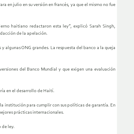
ara en julio en su versión en francés, ya que el mismo no fue
rno haitiano redactaron esta ley”, explicó Sarah Singh,
edacción de la apelación.
os y algunas ONG grandes. La respuesta del banco a la queja
 inversiones del Banco Mundial y que exigen una evaluación
ía en el desarrollo de Haití.
la institución para cumplir con sus políticas de garantía. En
ejores prácticas internacionales.
 de ley.