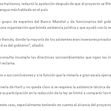
00 haitianos, redactó la apelación después de que el proyecto se filtr
lengua más hablada en el país.
grupo de expertos del Banco Mundial y de funcionarios del gobie
, una organización que brinda asistencia jurídica y que ayudó con la r
n francés, donde la mayoría de los asistentes eran inversores privad
ad es del gobierno”, añadió.
e consulta incumple las directrices socioambientales que rigen las
l reclama.
 sus conclusiones y a la función que la minería a gran escala ejercer
ría de Haití y no queda claro si se requiere la asistencia técnica de 
u participación en la redacción de la ley se limitó a compartir las m
a este caso, especialmente teniendo en cuenta el alcance del proyecto