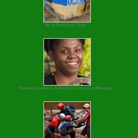
No a Dominga, Chile
Atentan contra la Defensora Francisca Márquez