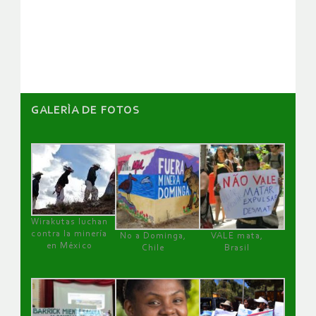
de
artículos
GALERÌA DE FOTOS
Wirakutas luchan
contra la minería
No a Dominga,
VALE mata,
en México
Chile
Brasil