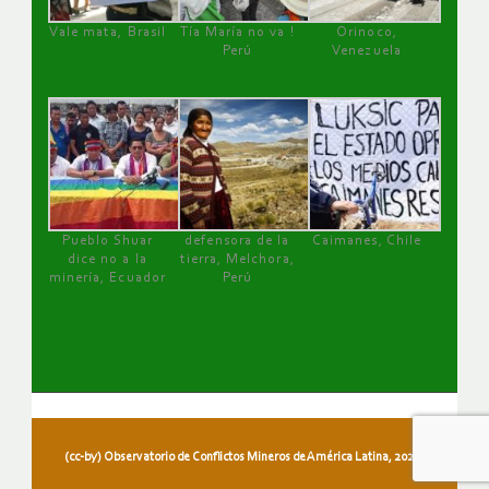
Vale mata, Brasil
Tía María no va !
Orinoco,
Perú
Venezuela
Pueblo Shuar
defensora de la
Caimanes, Chile
dice no a la
tierra, Melchora,
minería, Ecuador
Perú
(cc-by) Observatorio de Conflictos Mineros de América Latina, 2026