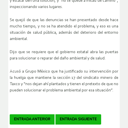
y estatal den una solución, y “no se quede a mitad de camino”,
inspeccionando varios lugares.
Se quejó de que las denuncias se han presentado desde hace
mucho tiempo, y no se ha atendido el problema, y eso es una
situación de salud pública, además del deterioro del entorno
ambiental.
Dijo que se requiere que el gobierno estatal abra las puertas
para solucionar o reparar del daño ambiental y de salud.
Acusó a Grupo México que ha justificado su intervención por
la huelga que mantiene la sección 17 del sindicato minero de
Taxco y “nos dejan ahí plantados y tienen el pretexto de que no
pueden solucionar el problema ambiental por esa situación”.
Navegador
ENTRADA ANTERIOR
ENTRADA SIGUIENTE