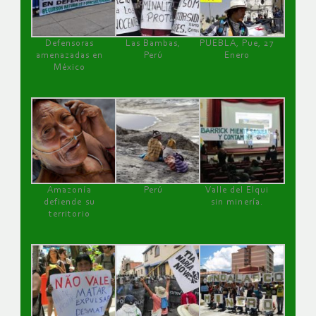
Defensoras
Las Bambas,
PUEBLA, Pue, 27
amenazadas en
Perú
Enero
México
Amazonía
Perú
Valle del Elqui
defiende su
sin minería.
territorio