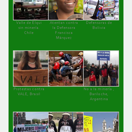
Valle de Elqui
Atentan contra
Defensoras de
sin minería.
la Defensora
Bolivia
Chile
Francisca
Márquez
Protestas contra
No a la minería ,
VALE, Brasil
Bariloche,
Argentina