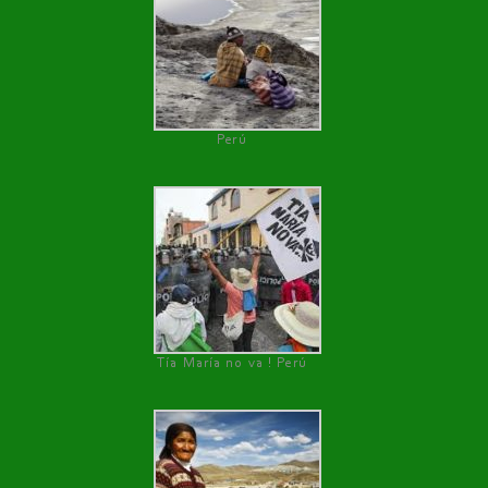
Perú
Tía María no va ! Perú