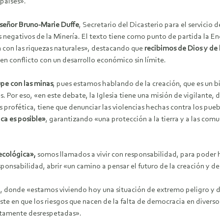
 países».
eñor Bruno-Marie Duffe
, Secretario del Dicasterio para el servici
tos negativos de la Minería. El texto tiene como punto de partida la E
n con las riquezas naturales», destacando que
recibimos de Dios y de l
en conflicto con un desarrollo económico sin límite.
upe con las minas
, pues estamos hablando de la creación, que es un b
or eso, «en este debate, la Iglesia tiene una misión de vigilante, de 
 profética, tiene que denunciar las violencias hechas contra los pueb
ica es posible»
, garantizando «una protección a la tierra y a las co
 ecológica»,
somos llamados a vivir con responsabilidad, para poder 
sponsabilidad, abrir «un camino a pensar el futuro de la creación y d
na, donde «estamos viviendo hoy una situación de extremo peligro y
siste en que los riesgos que nacen de la falta de democracia en divers
lutamente desrespetadas».