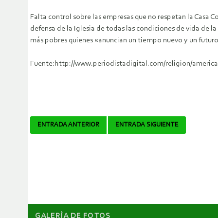
Falta control sobre las empresas que no respetan la Casa C
defensa de la Iglesia de todas las condiciones de vida de 
más pobres quienes «anuncian un tiempo nuevo y un futur
Fuente:http://www.periodistadigital.com/religion/america/2
Navegador
ENTRADA ANTERIOR
ENTRADA SIGUIENTE
de
artículos
GALERÌA DE FOTOS