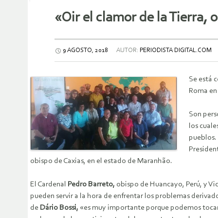
«Oir el clamor de la Tierra, o
9 AGOSTO, 2018
AUTOR:
PERIODISTA DIGITAL.COM
Se está c
Roma en 2
Son pers
los cuale
pueblos. 
Presiden
obispo de Caxias, en el estado de Maranhão.
El Cardenal
Pedro Barreto,
obispo de Huancayo, Perú, y Vic
pueden servir a la hora de enfrentar los problemas derivad
de
Dário Bossi,
«es muy importante porque podemos tocar la