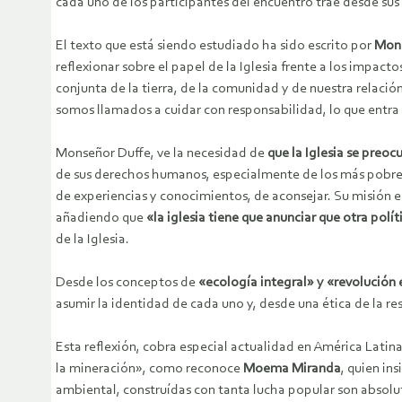
cada uno de los participantes del encuentro trae desde sus
El texto que está siendo estudiado ha sido escrito por
Mons
reflexionar sobre el papel de la Iglesia frente a los impac
conjunta de la tierra, de la comunidad y de nuestra relació
somos llamados a cuidar con responsabilidad, lo que entra 
Monseñor Duffe, ve la necesidad de
que la Iglesia se preoc
de sus derechos humanos, especialmente de los más pobres. P
de experiencias y conocimientos, de aconsejar. Su misión es
añadiendo que
«la iglesia tiene que anunciar que otra polít
de la Iglesia.
Desde los conceptos de
«ecología integral» y «revolución
asumir la identidad de cada uno y, desde una ética de la re
Esta reflexión, cobra especial actualidad en América Lati
la mineración», como reconoce
Moema Miranda
, quien in
ambiental, construídas con tanta lucha popular son abso