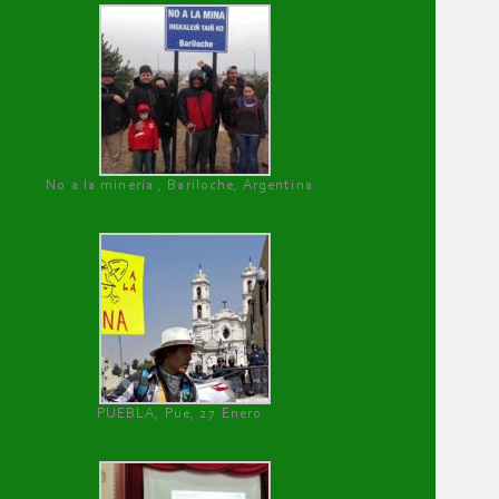
No a la minería , Bariloche, Argentina
PUEBLA, Pue, 27 Enero