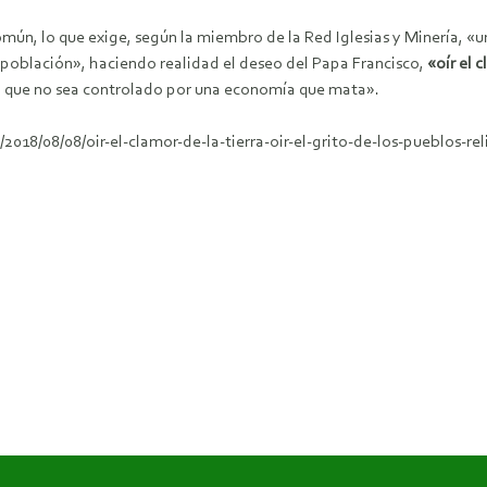
omún, lo que exige, según la miembro de la Red Iglesias y Minería, «
la población», haciendo realidad el deseo del Papa Francisco,
«oír el c
o que no sea controlado por una economía que mata».
018/08/08/oir-el-clamor-de-la-tierra-oir-el-grito-de-los-pueblos-rel