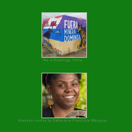
No a Dominga, Chile
Atentan contra la Defensora Francisca Márquez