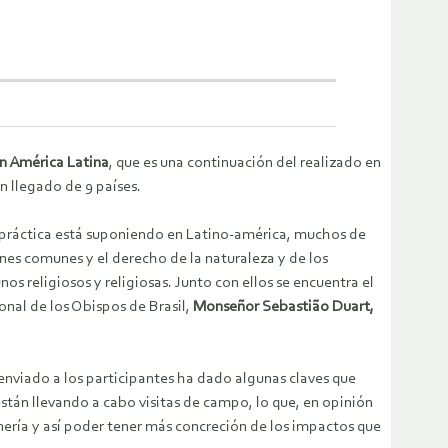
en América Latina
, que es una continuación del realizado en
n llegado de 9 países.
a práctica está suponiendo en Latino-américa, muchos de
nes comunes y el derecho de la naturaleza y de los
nos religiosos y religiosas. Junto con ellos se encuentra el
nal de los Obispos de Brasil,
Monseñor Sebastião Duart,
nviado a los participantes ha dado algunas claves que
stán llevando a cabo visitas de campo, lo que, en opinión
ería y así poder tener más concreción de los impactos que