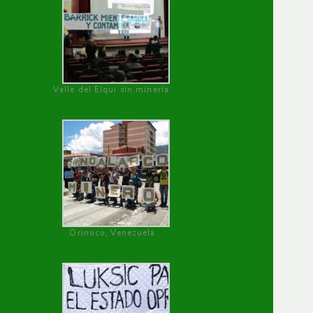
Valle del Elqui sin minería.
Orinoco, Venezuela