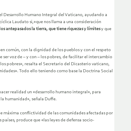
o del Desarrollo Humano Integral del Vaticano, ayudando a
ncíclica Laudato si,»que nos llama a una consideración
os antepasados la tierra, que tiene riquezas y límites
y que
ien común, con la dignidad de los pueblos y con el respeto
ser voz de – y con – los pobres, de facilitar el intercambio
los pobres», resalta el Secretario del Dicasterio vaticano,
munidades». Todo ello teniendo como base la Doctrina Social
hacer realidad un «desarrollo humano integral», para
e la humanidad», señala Duffe.
 de máxima conflictividad de las comunidades afectadas por
os países, produce que «las leyes de defensa socio-