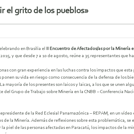
ir el grito de los pueblos»
elebrando en Brasilia el
II Encuentro de Afectados/as por la Minería 
015, y que desde 7 a 10 de agosto, reúne a 35 representantes que ha
onas con gran experiencia en las luchas contra los impactos que est
s ponen su vida en riesgo como consecuencia de la defensa de los bie
La mayoría de los presentes son laicos y laicas, a los que se unen algu
te del Grupo de Trabajo sobre Minería en la CNBB – Conferencia Nacio
epresidente de la Red Eclesial Panamazónica – REPAM, en un vídeo e
os de la Minería. Además de reflexiones sobre esta problemática, se e
 piel de las personas afectadas en Paracatú, los impactos de la min