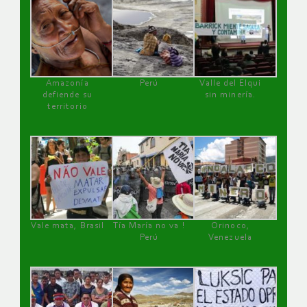
Amazonía
Perú
Valle del Elqui
defiende su
sin minería.
territorio
Vale mata, Brasil
Tía María no va !
Orinoco,
Perú
Venezuela