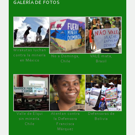
GALERÌA DE FOTOS
Wirakutas luchan
contra la minería
No a Dominga,
VALE mata,
en México
Chile
Brasil
Valle de Elqui
Atentan contra
Defensoras de
sin minería.
la Defensora
Bolivia
Chile
Francisca
Márquez