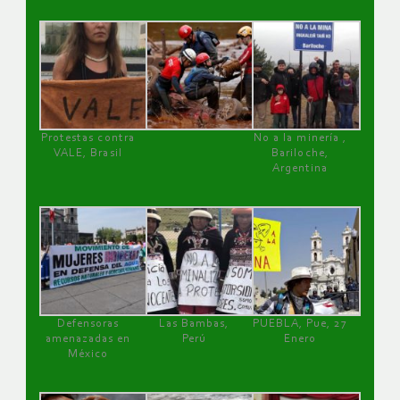
Protestas contra
No a la minería ,
VALE, Brasil
Bariloche,
Argentina
Defensoras
Las Bambas,
PUEBLA, Pue, 27
amenazadas en
Perú
Enero
México