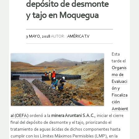
depósito de desmonte
y tajo en Moquegua
3 MAYO, 2018
AUTOR:
AMÉRICA T.V
Esta
tarde el
Organis
mo de
Evaluaci
ón y
Fiscaliza
ción
Ambient
al (
OEFA
)
ordenó a la
minera Aruntani S.A.C.
, iniciar el cierre
final del depósito de desmonte y el tajo, priorizando el
tratamiento de aguas ácidas de dichos componentes hasta
cumplir con los Límites Máximos Permisibles (
LMP
), en la