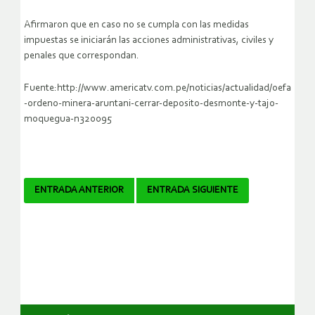
Afirmaron que en caso no se cumpla con las medidas
impuestas se iniciarán las acciones administrativas, civiles y
penales que correspondan.
Fuente:http://www.americatv.com.pe/noticias/actualidad/oefa
-ordeno-minera-aruntani-cerrar-deposito-desmonte-y-tajo-
moquegua-n320095
Navegador
ENTRADA ANTERIOR
ENTRADA SIGUIENTE
de
artículos