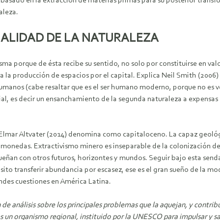
jo, basado en la extracción de materias primas para su posterior tra
aleza.
ALIDAD DE LA NATURALEZA
sma porque de ésta recibe su sentido, no solo por constituirse en va
 la producción de espacios por el capital. Explica Neil Smith (2006)
 humanos (cabe resaltar que es el ser humano moderno, porque no es 
l, es decir un ensanchamiento de la segunda naturaleza a expensas d
Elmar Altvater (2014) denomina como capitaloceno. La capaz geológi
n monedas. Extractivismo minero es inseparable de la colonización de 
sueñan con otros futuros, horizontes y mundos. Seguir bajo esta send
ito transferir abundancia por escasez, ese es el gran sueño de la 
andes cuestiones en América Latina.
análisis sobre los principales problemas que la aquejan, y contribui
 un organismo regional, instituido por la UNESCO para impulsar y sat