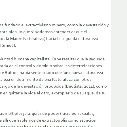
se ha fundado el extractivismo minero, como la devastación y
hora bien, lo que sí podemos entender es que el
chos la Madre Naturaleza) hacia la segunda naturaleza
 [Smi06].
luntad humana capitalista. Cabe resaltar que la segunda
asada en el control y dominio sobre las determinaciones
onde Buffon, había sentenciado que ‘una nueva naturaleza
uraleza en detrimento de una Naturaleza con otros
 cargo de la devastación producida (Bautista, 2014), como
en quitarle la vida al otro, expropiarlo de su agua, de su
s múltiples jerarquías de poder (raciales, sexuales,
 De allí que hablemos de extractopolis como espacios