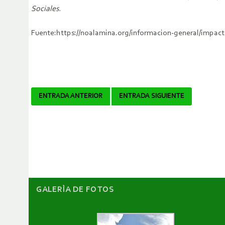
Sociales.
Fuente:https://noalamina.org/informacion-general/impact
Navegador
ENTRADA ANTERIOR
ENTRADA SIGUIENTE
de
artículos
GALERÌA DE FOTOS