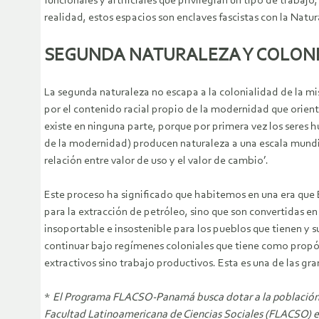
funcionales y artificiales que privilegian un tipo de traba
realidad, estos espacios son enclaves fascistas con la Natur
SEGUNDA NATURALEZA Y COLONI
La segunda naturaleza no escapa a la colonialidad de la mi
por el contenido racial propio de la modernidad que orienta
existe en ninguna parte, porque por primera vez los seres
de la modernidad) producen naturaleza a una escala mundia
relación entre valor de uso y el valor de cambio’.
Este proceso ha significado que habitemos en una era que 
para la extracción de petróleo, sino que son convertidas e
insoportable e insostenible para los pueblos que tienen y 
continuar bajo regímenes coloniales que tiene como propós
extractivos sino trabajo productivos. Esta es una de las gr
*
El Programa FLACSO-Panamá busca dotar a la población de 
Facultad Latinoamericana de Ciencias Sociales (FLACSO) es