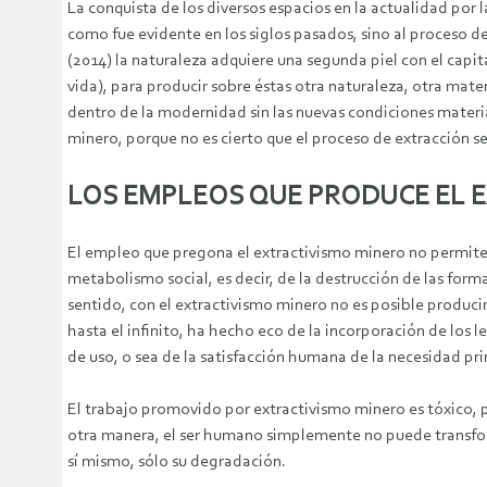
La conquista de los diversos espacios en la actualidad por 
como fue evidente en los siglos pasados, sino al proceso 
(2014) la naturaleza adquiere una segunda piel con el capit
vida), para producir sobre éstas otra naturaleza, otra mate
dentro de la modernidad sin las nuevas condiciones materia
minero, porque no es cierto que el proceso de extracción s
LOS EMPLEOS QUE PRODUCE EL 
El empleo que pregona el extractivismo minero no permite 
metabolismo social, es decir, de la destrucción de las form
sentido, con el extractivismo minero no es posible produci
hasta el infinito, ha hecho eco de la incorporación de los l
de uso, o sea de la satisfacción humana de la necesidad pri
El trabajo promovido por extractivismo minero es tóxico, p
otra manera, el ser humano simplemente no puede transform
sí mismo, sólo su degradación.