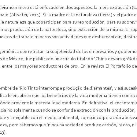
ivismo minero está enfocado en dos aspectos, la mera extracción (sac
abajo (Altvater, 2014). Si la madre es la naturaleza (tierra) y el pad
la naturaleza que coparticipan para su reproducción, para su sobre
emos producción de la naturaleza, sino extracción de la misma. El su
s puestos de trabajo mineros son actividades que deshumanizan, destr
gemónica que retratan la subjetividad de los empresarios y gobierno
bes de México, fue publicado un artículo titulado ‘China devora 90% de
 entre los mayores productores de oro’. En la revista El Portafolio 
 el nombre de ‘Rio Tinto interrompe produção de diamantes’, y así suc
blica le encubren que los beneficios de la vida moderna tienen conse
nde proviene la materialidad moderna. En definitiva, el encantami
encia no solamente cuando se confunde extracción con la producción, 
ble y amigable con el medio ambiental, como incorporación abusiva d
a, pero sabemos que ‘ninguna sociedad produce carbón, ni oro, ni 
13).