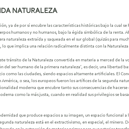
NDA NATURALEZA
ión, ya de por sí encubre las características históricas bajo la cual 
cuerpos humanos y no humanos, bajo la égida simbólica de la renta. A
era naturaleza extraída y saqueada en el sur global (quizás para mu
 lo que implica una relación radicalmente distinta con la Naturaleza
 tránsito de la Naturaleza convertida en materia a merced de la vo
n del ser humano de la primera naturaleza’, es decir, una libertad b
acio como las ciudades, siendo espacios altamente artificiales. El C
 América, o sea, los europeos fueron los artífices de la segunda nat
racionalidad moderna que encubre tanto sus consecuencias de hacerse
oderna como la más justa, cuando en realidad sus privilegios se basan 
dernidad que produce espacios a su imagen, un espacio funcional a la
segunda naturaleza está en el extractivismo, en especial, el minero.