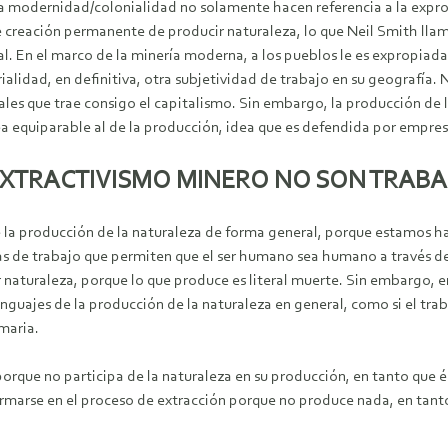
la modernidad/colonialidad no solamente hacen referencia a la exprop
de creación permanente de producir naturaleza, lo que Neil Smith lla
al. En el marco de la minería moderna, a los pueblos le es expropiad
rialidad, en definitiva, otra subjetividad de trabajo en su geografí
les que trae consigo el capitalismo. Sin embargo, la producción de 
ea equiparable al de la producción, idea que es defendida por empresa
EXTRACTIVISMO MINERO NO SON TRAB
la producción de la naturaleza de forma general, porque estamos hab
as de trabajo que permiten que el ser humano sea humano a través de l
r naturaleza, porque lo que produce es literal muerte. Sin embargo, 
enguajes de la producción de la naturaleza en general, como si el trab
maria.
orque no participa de la naturaleza en su producción, en tanto que és
arse en el proceso de extracción porque no produce nada, en tanto 