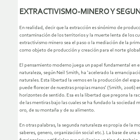
EXTRACTIVISMO-MINERO Y SEGU
En realidad, decir que la extracción es sinónimo de producc
contaminación de los territorios y la muerte lenta de los 
extractivismo minero sea el paso o la mediación de la prim
como objeto de producción y creación para el norte global,
El pensamiento moderno juega un papel fundamental en este
naturaleza, según Neil Smith, ha ‘acelerado la emancipació
naturales. Esta libertad la vemos en la producción del esp
puede florecer de nuestras propias manos’ (Smith, 2006) en
horizontes de sentido. Esa es la libertad que pregona la 
de las mentiras bajo las cuales se ha fundado la sociedad m
oro, de su montaña y de su alimento.
En otras palabras, la segunda naturaleza es propia de la mo
saberes, genero, organización social etc.). La base de una 