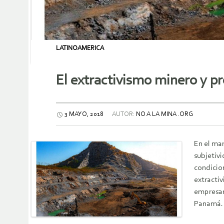
LATINOAMERICA
El extractivismo minero y p
3 MAYO, 2018
AUTOR:
NO A LA MINA .ORG
En el mar
subjetiv
condicion
extractiv
empresari
Panamá.