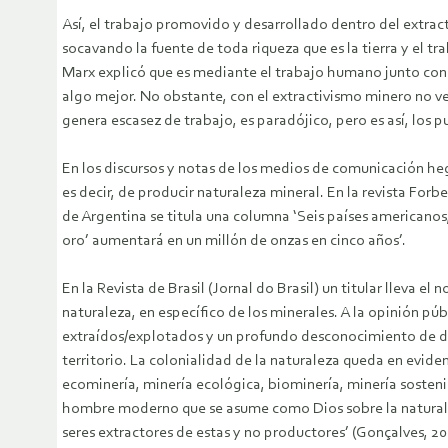
Así, el trabajo promovido y desarrollado dentro del extract
socavando la fuente de toda riqueza que es la tierra y el tr
Marx explicó que es mediante el trabajo humano junto con 
algo mejor. No obstante, con el extractivismo minero no v
genera escasez de trabajo, es paradójico, pero es así, lo
En los discursos y notas de los medios de comunicación he
es decir, de producir naturaleza mineral. En la revista For
de Argentina se titula una columna ‘Seis países americanos,
oro’ aumentará en un millón de onzas en cinco años’.
En la Revista de Brasil (Jornal do Brasil) un titular lleva
naturaleza, en específico de los minerales. A la opinión pú
extraídos/explotados y un profundo desconocimiento de dó
territorio. La colonialidad de la naturaleza queda en evid
ecominería, minería ecológica, biominería, minería sosteni
hombre moderno que se asume como Dios sobre la naturalez
seres extractores de estas y no productores’ (Gonçalves, 20