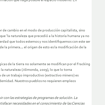
nsformación que haga posible el espacio moderno. En
lor de cambio en el modo de producción capitalista, sino
 que ‘la naturaleza que precedió a la historia humana ya no
verdad que todos estemos y nos identifiquemos con este ser
e la primera… el origen de esto es la modificación de la
cas de la tierra no solamente se modifican por el Fracking
la naturaleza (Alimonda, 2009), lo que lo torna
a de un trabajo improductivo (extractivo minero) es
modernidad. Nuestros pueblos no requieren empleos
r con las estrategias de programas de solución. La
isfacer necesidades en el conocimiento de las Ciencias