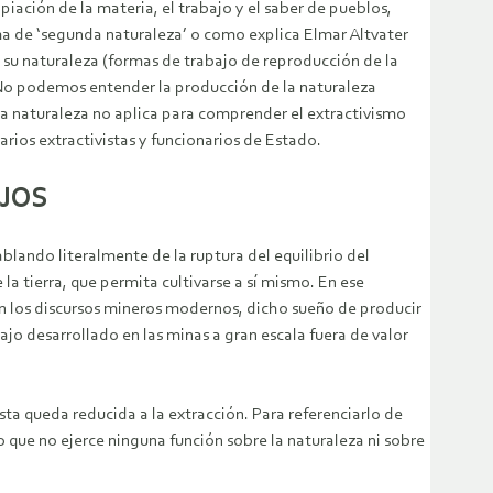
iación de la materia, el trabajo y el saber de pueblos,
ma de ‘segunda naturaleza’ o como explica Elmar Altvater
a su naturaleza (formas de trabajo de reproducción de la
a. No podemos entender la producción de la naturaleza
la naturaleza no aplica para comprender el extractivismo
rios extractivistas y funcionarios de Estado.
AJOS
lando literalmente de la ruptura del equilibrio del
a tierra, que permita cultivarse a sí mismo. En ese
en los discursos mineros modernos, dicho sueño de producir
ajo desarrollado en las minas a gran escala fuera de valor
ta queda reducida a la extracción. Para referenciarlo de
que no ejerce ninguna función sobre la naturaleza ni sobre