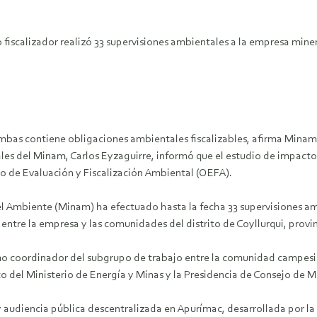
 fiscalizador realizó 33 supervisiones ambientales a la empresa min
bas contiene obligaciones ambientales fiscalizables, afirma Minam
ales del Minam, Carlos Eyzaguirre, informó que el estudio de impac
mo de Evaluación y Fiscalización Ambiental (OEFA).
el Ambiente (Minam) ha efectuado hasta la fecha 33 supervisiones a
ntre la empresa y las comunidades del distrito de Coyllurqui, prov
omo coordinador del subgrupo de trabajo entre la comunidad campes
del Ministerio de Energía y Minas y la Presidencia de Consejo de Mi
y audiencia pública descentralizada en Apurímac, desarrollada por 