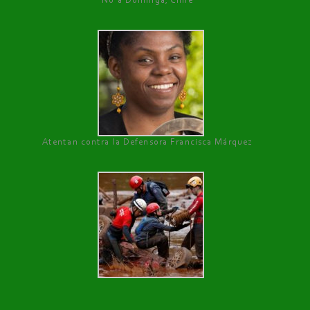
No a Dominga, Chile
Atentan contra la Defensora Francisca Márquez