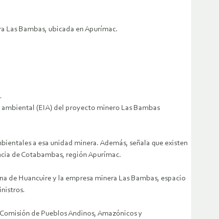
era Las Bambas, ubicada en Apurímac.
.
to ambiental (EIA) del proyecto minero Las Bambas
mbientales a esa unidad minera. Además, señala que existen
incia de Cotabambas, región Apurímac.
ina de Huancuire y la empresa minera Las Bambas, espacio
nistros.
la Comisión de Pueblos Andinos, Amazónicos y