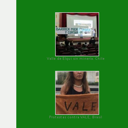
Valle de Elqui sin minería. Chile
Protestas contra VALE, Brasil