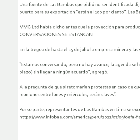
Una fuente de Las Bambas que pidió no ser identificada dij
puerto para su exportación “están al 100 por ciento”. Las 
MMG Ltd había dicho antes que la proyección para producir
CONVERSACIONES SE ESTANCAN
En la tregua de hasta el 15 de julio la empresa minera y l
“Estamos conversando, pero no hay avance, la agenda se h
plazo) sin llegar a ningún acuerdo”, agregó.
A la pregunta de que si retornarían protestas en caso de q
reuniones entre lunes y miércoles, serán claves”.
Por su parte, representantes de Las Bambas en Lima se exc
https://www.infobae.com/america/peru/2022/07/09/oefa-f