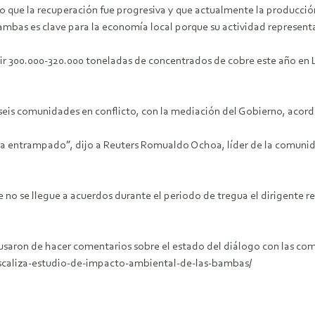
o que la recuperación fue progresiva y que actualmente la producció
Bambas es clave para la economía local porque su actividad represent
 300.000-320.000 toneladas de concentrados de cobre este año en Las
as seis comunidades en conflicto, con la mediación del Gobierno, aco
a entrampado”, dijo a Reuters Romualdo Ochoa, líder de la comunid
ue no se llegue a acuerdos durante el periodo de tregua el dirigente 
usaron de hacer comentarios sobre el estado del diálogo con las co
iscaliza-estudio-de-impacto-ambiental-de-las-bambas/