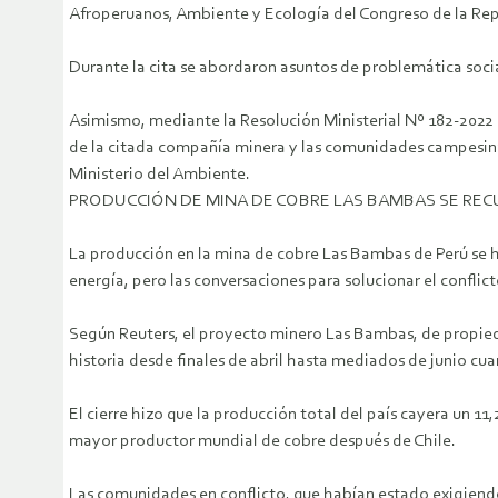
Afroperuanos, Ambiente y Ecología del Congreso de la Repú
Durante la cita se abordaron asuntos de problemática soc
Asimismo, mediante la Resolución Ministerial Nº 182-2022 
de la citada compañía minera y las comunidades campesina
Ministerio del Ambiente.
PRODUCCIÓN DE MINA DE COBRE LAS BAMBAS SE RE
La producción en la mina de cobre Las Bambas de Perú se h
energía, pero las conversaciones para solucionar el confl
Según Reuters, el proyecto minero Las Bambas, de propieda
historia desde finales de abril hasta mediados de junio 
El cierre hizo que la producción total del país cayera un 1
mayor productor mundial de cobre después de Chile.
Las comunidades en conflicto, que habían estado exigiendo 