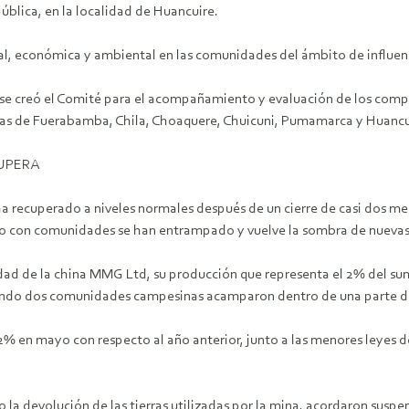
blica, en la localidad de Huancuire.
ial, económica y ambiental en las comunidades del ámbito de influe
se creó el Comité para el acompañamiento y evaluación de los compr
s de Fuerabamba, Chila, Choaquere, Chuicuni, Pumamarca y Huancuir
CUPERA
a recuperado a niveles normales después de un cierre de casi dos me
icto con comunidades se han entrampado y vuelve la sombra de nuevas
d de la china MMG Ltd, su producción que representa el 2% del sumini
cuando dos comunidades campesinas acamparon dentro de una parte de
1,2% en mayo con respecto al año anterior, junto a las menores leyes 
la devolución de las tierras utilizadas por la mina, acordaron suspen