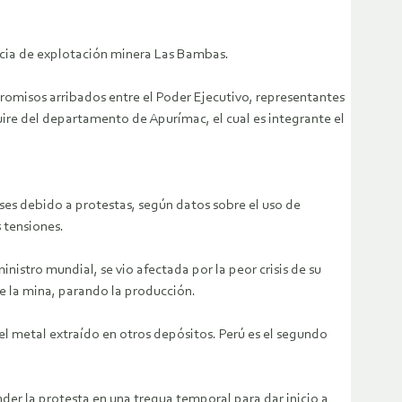
ncia de explotación minera Las Bambas.
omisos arribados entre el Poder Ejecutivo, representantes
e del departamento de Apurímac, el cual es integrante el
ses debido a protestas, según datos sobre el uso de
 tensiones.
stro mundial, se vio afectada por la peor crisis de su
 la mina, parando la producción.
del metal extraído en otros depósitos. Perú es el segundo
der la protesta en una tregua temporal para dar inicio a