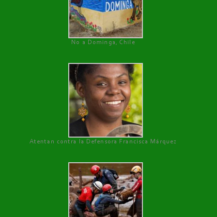
No a Dominga, Chile
Atentan contra la Defensora Francisca Márquez