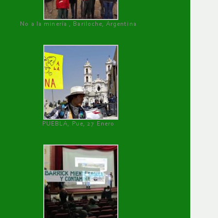
No a la minería , Bariloche, Argentina
PUEBLA, Pue, 27 Enero