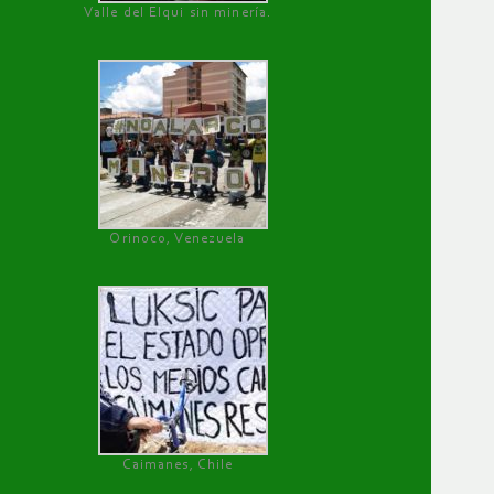
Valle del Elqui sin minería.
Orinoco, Venezuela
Caimanes, Chile