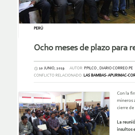
PERÚ
Ocho meses de plazo para re
10 JUNIO, 2019
AUTOR:
P.PILCO , DIARIO CORREO.PE
CONFLICTO RELACIONADO:
LAS BAMBAS- APURIMAC-CO
Con la f
mineros 
cierre d
La reuni
insultos 