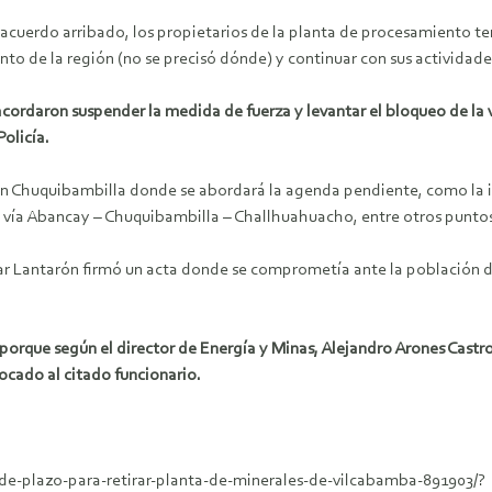
 acuerdo arribado, los propietarios de la planta de procesamiento t
nto de la región (no se precisó dónde) y continuar con sus actividad
acordaron suspender la medida de fuerza y levantar el bloqueo de la 
olicía.
 en Chuquibambilla donde se abordará la agenda pendiente, como la inc
 vía Abancay – Chuquibambilla – Challhuahuacho, entre otros punto
ar Lantarón firmó un acta donde se comprometía ante la población d
 porque según el director de Energía y Minas, Alejandro Arones Castro
ocado al citado funcionario.
-de-plazo-para-retirar-planta-de-minerales-de-vilcabamba-891903/?