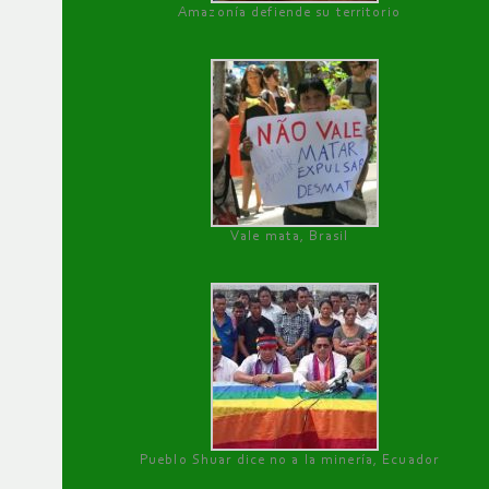
Amazonía defiende su territorio
Vale mata, Brasil
Pueblo Shuar dice no a la minería, Ecuador