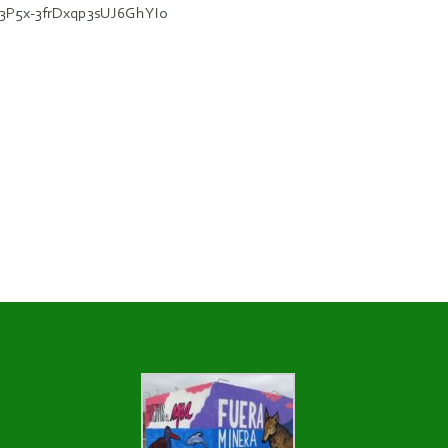
P5x-3frDxqp3sUJ6GhYIo