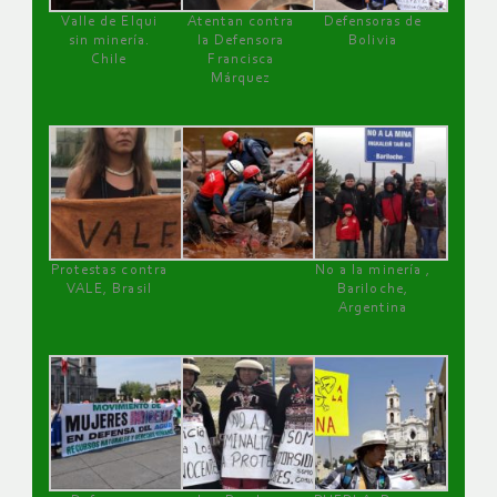
Valle de Elqui
Atentan contra
Defensoras de
sin minería.
la Defensora
Bolivia
Chile
Francisca
Márquez
Protestas contra
No a la minería ,
VALE, Brasil
Bariloche,
Argentina