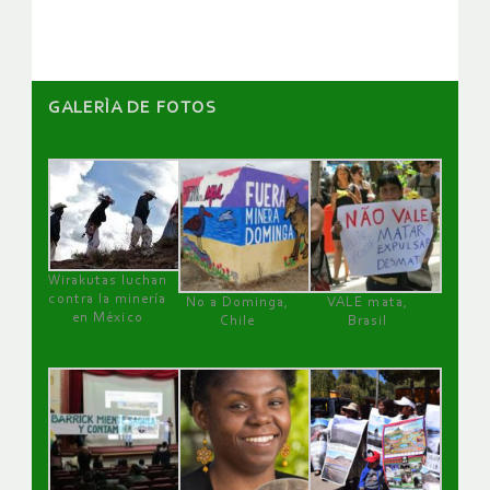
artículos
GALERÌA DE FOTOS
Wirakutas luchan
contra la minería
No a Dominga,
VALE mata,
en México
Chile
Brasil