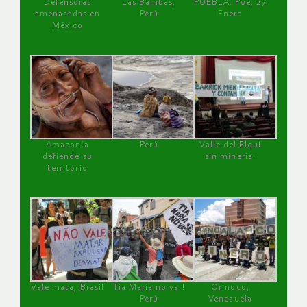
Defensoras
Las Bambas,
PUEBLA, Pue, 27
amenazadas en
Perú
Enero
México
Amazonía
Perú
Valle del Elqui
defiende su
sin minería.
territorio
Vale mata, Brasil
Tía María no va !
Orinoco,
Perú
Venezuela