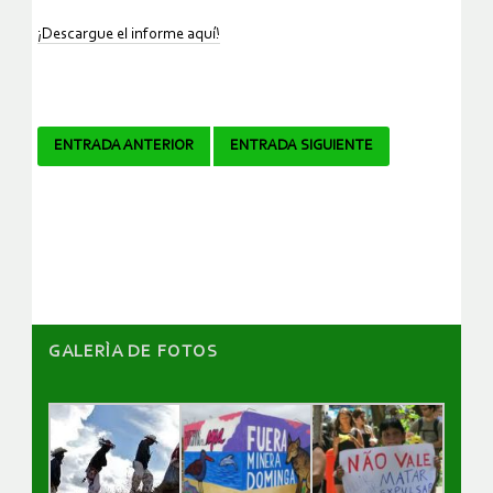
¡Descargue el informe aquí!
Navegador
ENTRADA ANTERIOR
ENTRADA SIGUIENTE
de
artículos
GALERÌA DE FOTOS