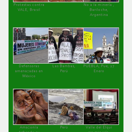
Protestas contra
No a la minería ,
VALE, Brasil
Bariloche,
Argentina
Defensoras
Las Bambas,
PUEBLA, Pue, 27
amenazadas en
Perú
Enero
México
Amazonía
Perú
Valle del Elqui