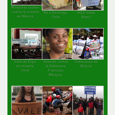
Wirakutas luchan
contra la minería
No a Dominga,
VALE mata,
en México
Chile
Brasil
Valle de Elqui
Atentan contra
Defensoras de
sin minería.
la Defensora
Bolivia
Chile
Francisca
Márquez