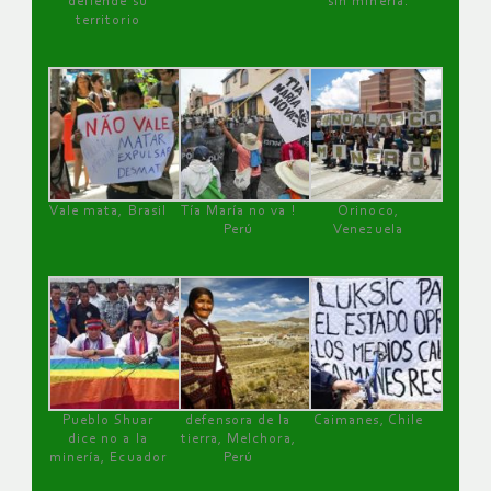
defiende su
sin minería.
territorio
Vale mata, Brasil
Tía María no va !
Orinoco,
Perú
Venezuela
Pueblo Shuar
defensora de la
Caimanes, Chile
dice no a la
tierra, Melchora,
minería, Ecuador
Perú