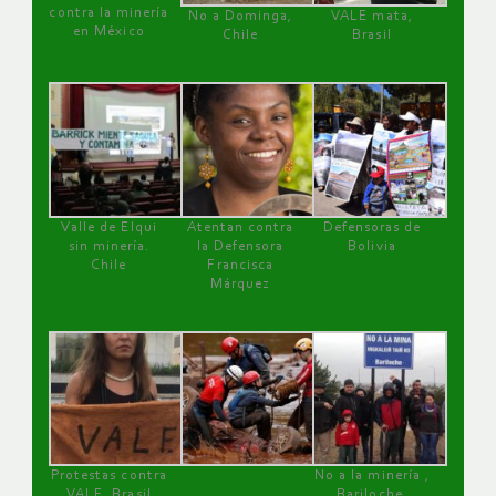
contra la minería
No a Dominga,
VALE mata,
en México
Chile
Brasil
Valle de Elqui
Atentan contra
Defensoras de
sin minería.
la Defensora
Bolivia
Chile
Francisca
Márquez
Protestas contra
No a la minería ,
VALE, Brasil
Bariloche,