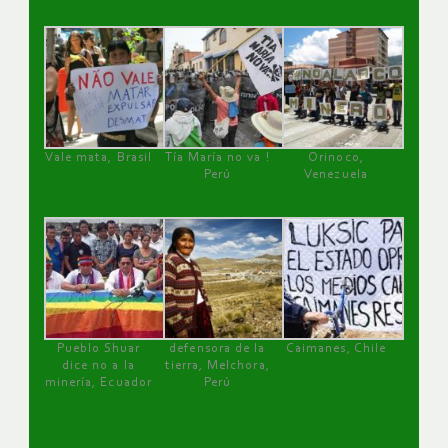
Vale mata, Brasil
Tía María no va !
Orinoco,
Perú
Venezuela
Pueblo Shuar
defensora de la
Caimanes, Chile
dice no a la
tierra, Melchora,
minería, Ecuador
Perú