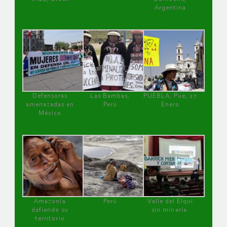
Argentina
Defensoras
Las Bambas,
PUEBLA, Pue, 27
amenazadas en
Perú
Enero
México
Amazonía
Perú
Valle del Elqui
defiende su
sin minería.
territorio