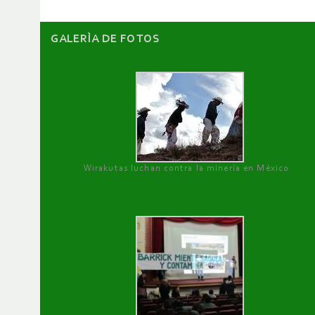
GALERÌA DE FOTOS
Wirakutas luchan contra la minería en México