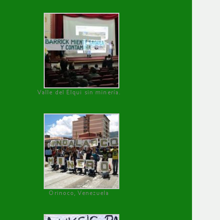
Valle del Elqui sin minería.
Orinoco, Venezuela