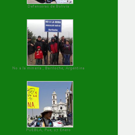
Defensoras de Bolivia
No a la minería , Bariloche, Argentina
PUEBLA, Pue, 27 Enero