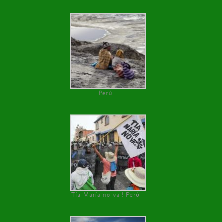
Perú
Tía María no va ! Perú