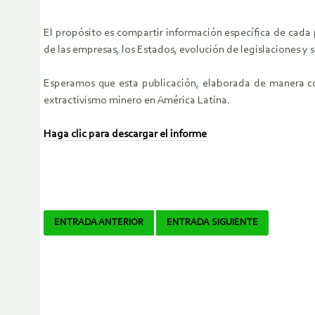
El propósito es compartir información específica de cada p
de las empresas, los Estados, evolución de legislaciones y
Esperamos que esta publicación, elaborada de manera col
extractivismo minero en América Latina.
Haga clic para descargar el informe
Navegador
ENTRADA ANTERIOR
ENTRADA SIGUIENTE
de
artículos