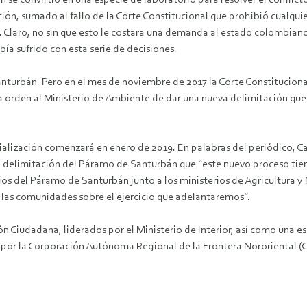
 se convirtió en una especie de laboratorio para resolver el conflict
ión, sumado al fallo de la Corte Constitucional que prohibió cualqui
lí. Claro, no sin que esto le costara una demanda al estado colombi
a sufrido con esta serie de decisiones.
Santurbán. Pero en el mes de noviembre de 2017 la Corte Constitucion
a orden al Ministerio de Ambiente de dar una nueva delimitación q
cialización comenzará en enero de 2019. En palabras del periódico,
 la delimitación del Páramo de Santurbán que “este nuevo proceso tien
pios del Páramo de Santurbán junto a los ministerios de Agricultura
 las comunidades sobre el ejercicio que adelantaremos”.
n Ciudadana, liderados por el Ministerio de Interior, así como una es
 por la Corporación Autónoma Regional de la Frontera Nororiental (