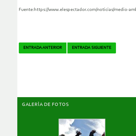
Fuente:https://www.elespectador.com/noticias/medio-amb
Navegador
ENTRADA ANTERIOR
ENTRADA SIGUIENTE
de
artículos
GALERÌA DE FOTOS