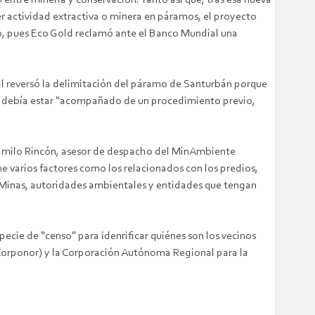
o entre minería y conservación. Tanto así que, tras esa nueva
er actividad extractiva o minera en páramos, el proyecto
ano, pues Eco Gold reclamó ante el Banco Mundial una
al reversó la delimitación del páramo de Santurbán porque
ue debía estar “acompañado de un procedimiento previo,
 Camilo Rincón, asesor de despacho del MinAmbiente
e varios factores como los relacionados con los predios,
 y Minas, autoridades ambientales y entidades que tengan
pecie de “censo” para idenrificar quiénes son los vecinos
Corponor) y la Corporación Autónoma Regional para la