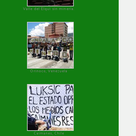
Valle del Elqui sin minería.
Orinoco, Venezuela
Caimanes, Chile