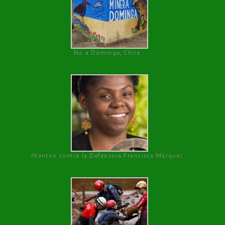
No a Dominga, Chile
Atentan contra la Defensora Francisca Márquez