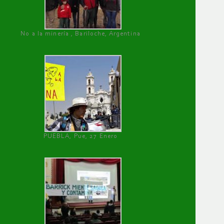
No a la minería , Bariloche, Argentina
PUEBLA, Pue, 27 Enero