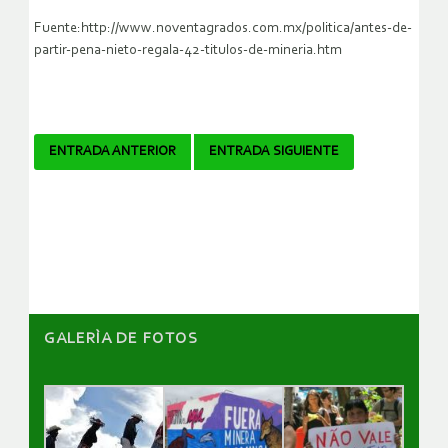
Fuente:http://www.noventagrados.com.mx/politica/antes-de-
partir-pena-nieto-regala-42-titulos-de-mineria.htm
Navegador
ENTRADA ANTERIOR
ENTRADA SIGUIENTE
de
artículos
GALERÌA DE FOTOS