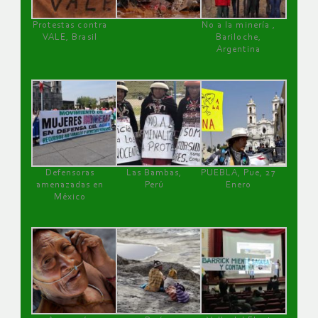
Protestas contra
No a la minería ,
VALE, Brasil
Bariloche,
Argentina
Defensoras
Las Bambas,
PUEBLA, Pue, 27
amenazadas en
Perú
Enero
México