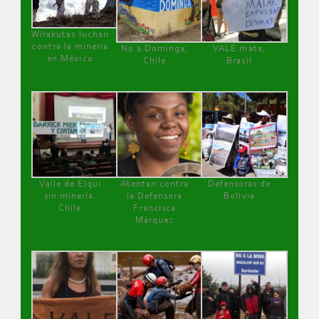
Wirakutas luchan
contra la minería
No a Dominga,
VALE mata,
en México
Chile
Brasil
Valle de Elqui
Atentan contra
Defensoras de
sin minería.
la Defensora
Bolivia
Chile
Francisca
Márquez