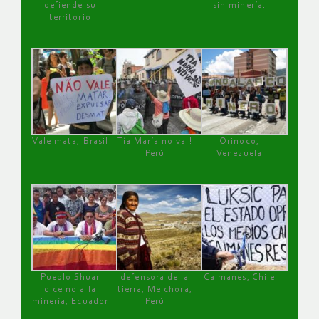
defiende su
sin minería.
territorio
Vale mata, Brasil
Tía María no va !
Orinoco,
Perú
Venezuela
Pueblo Shuar
defensora de la
Caimanes, Chile
dice no a la
tierra, Melchora,
minería, Ecuador
Perú