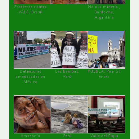
Protestas contra
No a la minería ,
VALE, Brasil
Bariloche,
Argentina
Defensoras
Las Bambas,
PUEBLA, Pue, 27
amenazadas en
Perú
Enero
México
Amazonía
Perú
Valle del Elqui