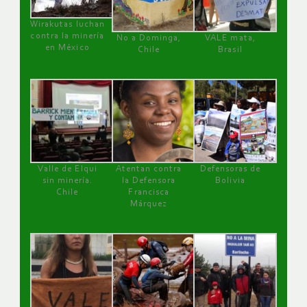
Wirakutas luchan
contra la minería
No a Dominga,
VALE mata,
en México
Chile
Brasil
Valle de Elqui
Atentan contra
Defensoras de
sin minería.
la Defensora
Bolivia
Chile
Francisca
Márquez