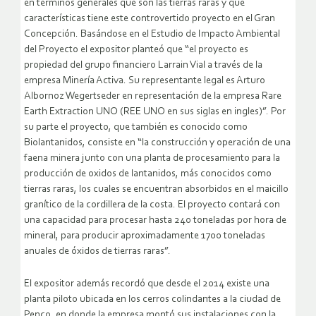
en términos generales qué son las tierras raras y qué
características tiene este controvertido proyecto en el Gran
Concepción. Basándose en el Estudio de Impacto Ambiental
del Proyecto el expositor planteó que “el proyecto es
propiedad del grupo financiero Larrain Vial a través de la
empresa Minería Activa. Su representante legal es Arturo
Albornoz Wegertseder en representación de la empresa Rare
Earth Extraction UNO (REE UNO en sus siglas en ingles)”. Por
su parte el proyecto, que también es conocido como
Biolantanidos, consiste en “la construcción y operación de una
faena minera junto con una planta de procesamiento para la
producción de oxidos de lantanidos, más conocidos como
tierras raras, los cuales se encuentran absorbidos en el maicillo
granítico de la cordillera de la costa. El proyecto contará con
una capacidad para procesar hasta 240 toneladas por hora de
mineral, para producir aproximadamente 1700 toneladas
anuales de óxidos de tierras raras”.
El expositor además recordó que desde el 2014 existe una
planta piloto ubicada en los cerros colindantes a la ciudad de
Penco, en donde la empresa montó sus instalaciones con la