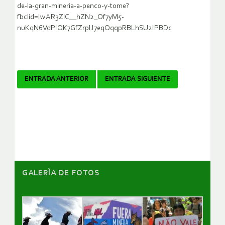
de-la-gran-mineria-a-penco-y-tome?
fbclid=IwAR3ZlC__hZN2_Of7yM5-
nuKqN6VdPIQK7GfZrpIJ7eqQqqpRBLhSU2IPBDc
Navegador
ENTRADA ANTERIOR
ENTRADA SIGUIENTE
de
artículos
GALERÌA DE FOTOS