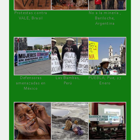
Protestas contra
No a la minería ,
VALE, Brasil
Bariloche,
Argentina
Defensoras
Las Bambas,
PUEBLA, Pue, 27
amenazadas en
Perú
Enero
México