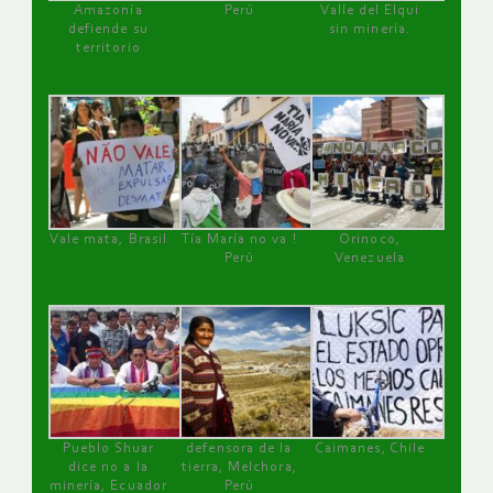
Amazonía
Perú
Valle del Elqui
defiende su
sin minería.
territorio
Vale mata, Brasil
Tía María no va !
Orinoco,
Perú
Venezuela
Pueblo Shuar
defensora de la
Caimanes, Chile
dice no a la
tierra, Melchora,
minería, Ecuador
Perú