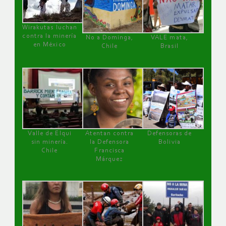
Wirakutas luchan
contra la minería
No a Dominga,
VALE mata,
en México
Chile
Brasil
Valle de Elqui
Atentan contra
Defensoras de
sin minería.
la Defensora
Bolivia
Chile
Francisca
Márquez