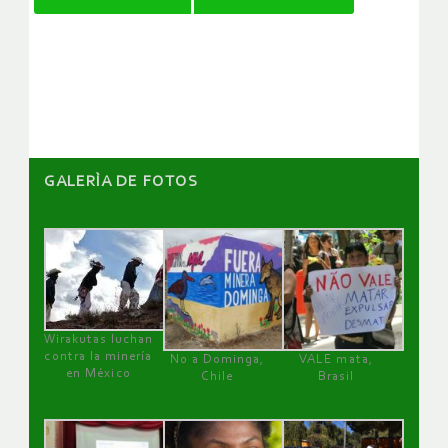
de
artículos
GALERÌA DE FOTOS
Wirakutas luchan
contra la minería
No a Dominga,
VALE mata,
en México
Chile
Brasil