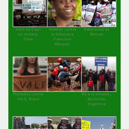
Valle de Elqui
Atentan contra
Defensoras de
sin minería.
la Defensora
Bolivia
Chile
Francisca
Márquez
Protestas contra
No a la minería ,
VALE, Brasil
Bariloche,
Argentina