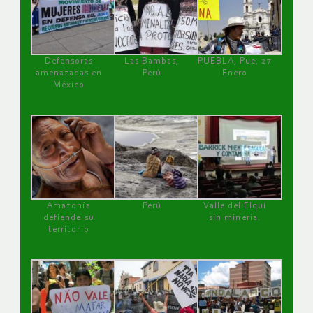
Defensoras
Las Bambas,
PUEBLA, Pue, 27
amenazadas en
Perú
Enero
México
Amazonía
Perú
Valle del Elqui
defiende su
sin minería.
territorio