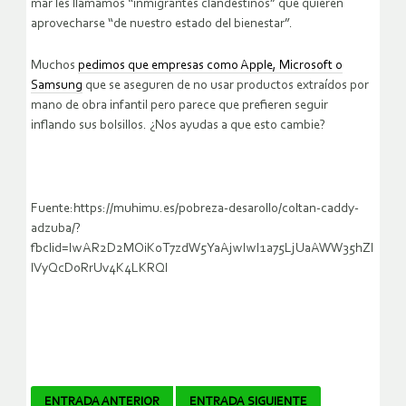
mar les llamamos “inmigrantes clandestinos” que quieren
aprovecharse “de nuestro estado del bienestar”.
Muchos
pedimos que empresas como Apple, Microsoft o
Samsung
que se aseguren de no usar productos extraídos por
mano de obra infantil pero parece que prefieren seguir
inflando sus bolsillos. ¿Nos ayudas a que esto cambie?
Fuente:https://muhimu.es/pobreza-desarollo/coltan-caddy-
adzuba/?
fbclid=IwAR2D2MOiK0T7zdW5YaAjwIwI1a75LjUaAWW35hZl
lVyQcDoRrUv4K4LKRQI
Navegador
ENTRADA ANTERIOR
ENTRADA SIGUIENTE