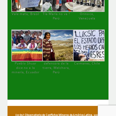
Vale mata, Brasil
Tía María no va !
Orinoco,
Perú
Venezuela
Pueblo Shuar
defensora de la
Caimanes, Chile
dice no a la
tierra, Melchora,
minería, Ecuador
Perú
(cc-by) Observatorio de Conflictos Mineros de América Latina, 2026