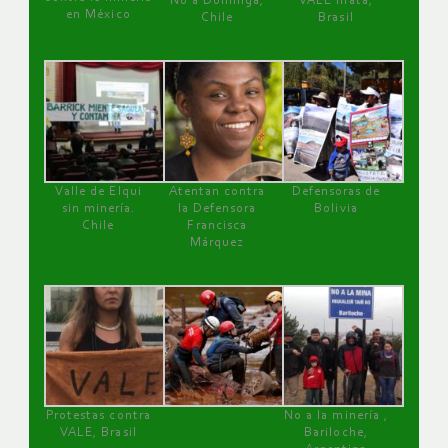
No a Dominga,
VALE mata,
en México
Chile
Brasil
Valle de Elqui
Atentan contra
Defensoras de
sin minería.
la Defensora
Bolivia
Chile
Francisca
Márquez
Protestas contra
No a la minería ,
VALE, Brasil
Bariloche,