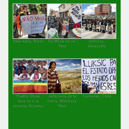
Vale mata, Brasil
Tía María no va !
Orinoco,
Perú
Venezuela
Pueblo Shuar
defensora de la
Caimanes, Chile
dice no a la
tierra, Melchora,
minería, Ecuador
Perú