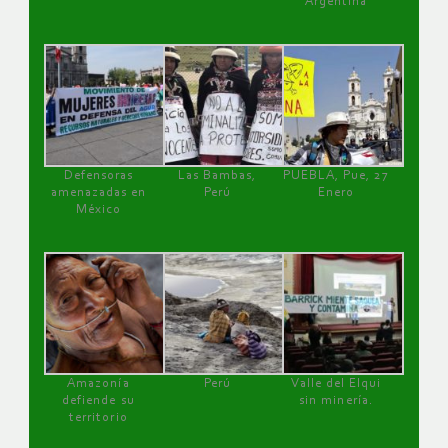
Argentina
Defensoras
Las Bambas,
PUEBLA, Pue, 27
amenazadas en
Perú
Enero
México
Amazonía
Perú
Valle del Elqui
defiende su
sin minería.
territorio