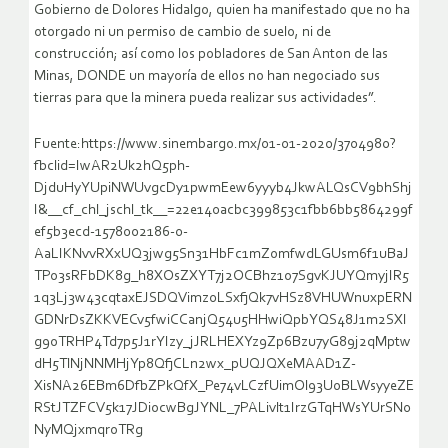
Gobierno de Dolores Hidalgo, quien ha manifestado que no ha
otorgado ni un permiso de cambio de suelo, ni de
construcción; así como los pobladores de San Anton de las
Minas, DONDE un mayoría de ellos no han negociado sus
tierras para que la minera pueda realizar sus actividades”.
Fuente:https://www.sinembargo.mx/01-01-2020/3704980?
fbclid=IwAR2Uk2hQ5ph-
DjduHyYUpiNWUvgcDy1pwmEew6yyyb4JkwALQsCV9bhShj
I&__cf_chl_jschl_tk__=22e140acbc399853c1fbb6bb5864299f
ef5b3ecd-1578002186-0-
AaLIKNvvRXxUQ3jwg5Sn31HbFc1mZomfwdLGUsm6f1uBaJ
TPo3sRFbDK8g_h8XOsZXYT7j2OCBhz1o7SgvKJUYQmyjIR5
1q3Lj3w43cqtaxEJSDQVimz0LSxfjQk7vHSz8VHUWnuxpERN
GDNrDsZKKVECv5fwiCCanjQ54u5HHwiQpbYQS48J1m2SXI
g9oTRHP4Td7p5J1rYIzy_jJRLHEXYz9Zp6Bzu7yG89j2qMptw
dH5TlNjNNMHjYp8QfjCLn2wx_pUQJQXeMAAD1Z-
XisNA26EBm6DfbZPkQfX_Pe74vLCzfUimOl93UoBLWsyyeZE
RStJTZFCV5k17JDiocwBgJYNL_7PALivlt1IrzGTqHWsYUrSN0
NyMQjxmqroTRg