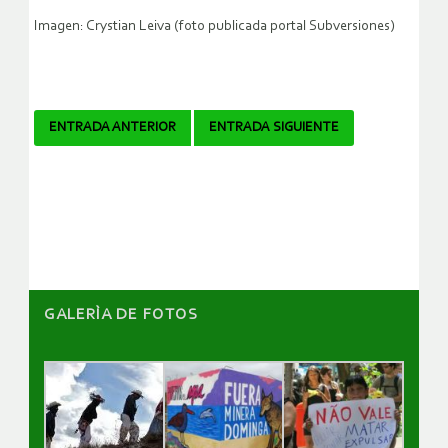
Imagen: Crystian Leiva (foto publicada portal Subversiones)
Navegador
ENTRADA ANTERIOR
ENTRADA SIGUIENTE
de
artículos
GALERÌA DE FOTOS