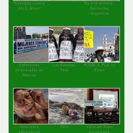
Protestas contra
No a la minería ,
VALE, Brasil
Bariloche,
Argentina
Defensoras
Las Bambas,
PUEBLA, Pue, 27
amenazadas en
Perú
Enero
México
Amazonía
Perú
Valle del Elqui
defiende su
sin minería.