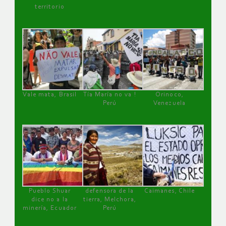
territorio
Vale mata, Brasil
Tía María no va !
Orinoco,
Perú
Venezuela
Pueblo Shuar
defensora de la
Caimanes, Chile
dice no a la
tierra, Melchora,
minería, Ecuador
Perú