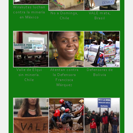
Wirakutas luchan
contra la minería
No a Dominga,
VALE mata,
en México
Chile
Brasil
Valle de Elqui
Atentan contra
Defensoras de
sin minería.
la Defensora
Bolivia
Chile
Francisca
Márquez