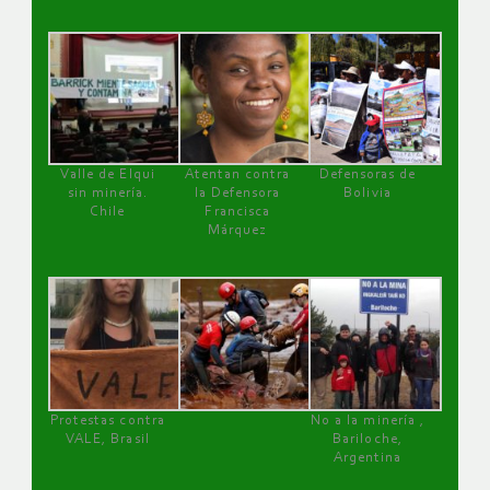
Valle de Elqui
Atentan contra
Defensoras de
sin minería.
la Defensora
Bolivia
Chile
Francisca
Márquez
Protestas contra
No a la minería ,
VALE, Brasil
Bariloche,
Argentina