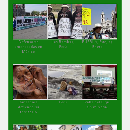
Defensoras
Las Bambas,
PUEBLA, Pue, 27
amenazadas en
Perú
Enero
México
Amazonía
Perú
Valle del Elqui
defiende su
sin minería.
territorio