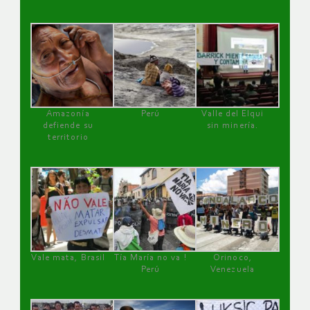
Amazonía
Perú
Valle del Elqui
defiende su
sin minería.
territorio
Vale mata, Brasil
Tía María no va !
Orinoco,
Perú
Venezuela