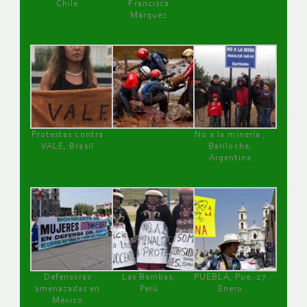
Chile
Francisca
Márquez
Protestas contra
No a la minería ,
VALE, Brasil
Bariloche,
Argentina
Defensoras
Las Bambas,
PUEBLA, Pue, 27
amenazadas en
Perú
Enero
México