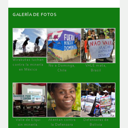
GALERÌA DE FOTOS
Wirakutas luchan
contra la minería
No a Dominga,
VALE mata,
en México
Chile
Brasil
Valle de Elqui
Atentan contra
Defensoras de
sin minería.
la Defensora
Bolivia